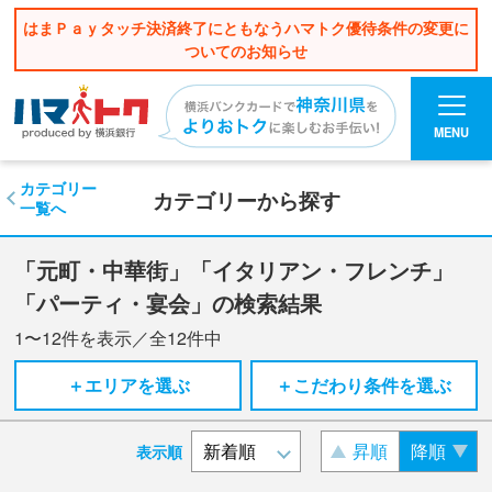
はまＰａｙタッチ決済終了にともなうハマトク優待条件の変更に
ついてのお知らせ
MENU
カテゴリー
カテゴリーから探す
一覧へ
「元町・中華街」「イタリアン・フレンチ」
「パーティ・宴会」の検索結果
1〜12
件を表示／全
12
件中
＋エリアを選ぶ
＋こだわり条件を選ぶ
昇順
降順
表示順