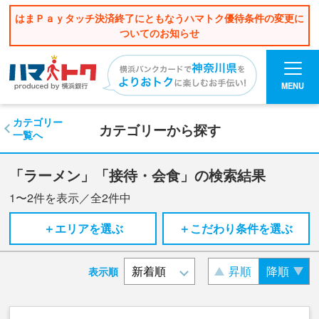
はまＰａｙタッチ決済終了にともなうハマトク優待条件の変更に
ついてのお知らせ
MENU
カテゴリー
カテゴリーから探す
一覧へ
「ラーメン」「接待・会食」の検索結果
1〜2
件を表示／全
2
件中
＋エリアを選ぶ
＋こだわり条件を選ぶ
昇順
降順
表示順