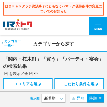
はまＰａｙタッチ決済終了にともなうハマトク優待条件の変更に
ついてのお知らせ
MENU
カテゴリー
カテゴリーから探す
一覧へ
「関内・桜木町」「買う」「パーティ・宴会」
の検索結果
1
件を表示／全
1
件中
＋エリアを選ぶ
＋こだわり条件を選ぶ
昇順
降順
表示順