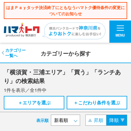
はまＰａｙタッチ決済終了にともなうハマトク優待条件の変更に
ついてのお知らせ
MENU
カテゴリー
カテゴリーから探す
一覧へ
「横須賀・三浦エリア」「買う」「ランチあ
り」の検索結果
1
件を表示／全
1
件中
＋エリアを選ぶ
＋こだわり条件を選ぶ
昇順
降順
表示順