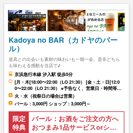
Kadoya no BAR（カドヤのバー
ル）
道具との出会いも素材の味わいも一期一会。是非どちら
も味わえる感動を当店で♪
京浜急行本線 汐入駅 徒歩5分
[月・木[18:00〜22:00（LO 21:30） [金・土・日[12:0
0〜22:00（LO 21:30） ※予告なく、営業日・時間等…
火・水（祝祭日の場合は営業）
バール：3,000円 ショップ：3,000円～
限定
バール：お酒をご注文の方へ
特典
おつまみ1品サービスorシ…