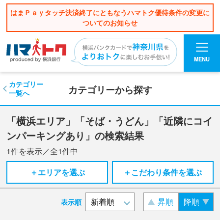
はまＰａｙタッチ決済終了にともなうハマトク優待条件の変更に
ついてのお知らせ
MENU
カテゴリー
カテゴリーから探す
一覧へ
「横浜エリア」「そば・うどん」「近隣にコイ
ンパーキングあり」の検索結果
1
件を表示／全
1
件中
＋エリアを選ぶ
＋こだわり条件を選ぶ
昇順
降順
表示順