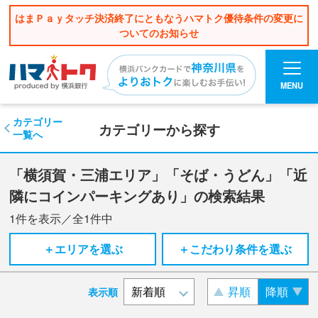
はまＰａｙタッチ決済終了にともなうハマトク優待条件の変更に
ついてのお知らせ
MENU
カテゴリー
カテゴリーから探す
一覧へ
「横須賀・三浦エリア」「そば・うどん」「近
隣にコインパーキングあり」の検索結果
1
件を表示／全
1
件中
＋エリアを選ぶ
＋こだわり条件を選ぶ
昇順
降順
表示順