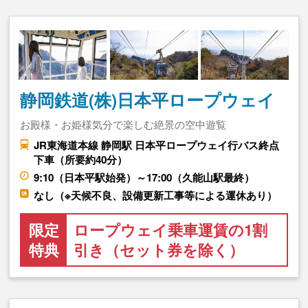
静岡鉄道(株)日本平ロープウェイ
お殿様・お姫様気分で楽しむ絶景の空中遊覧
JR東海道本線 静岡駅 日本平ロープウェイ行バス終点
下車（所要約40分）
9:10（日本平駅始発）～17:00（久能山駅最終）
なし（※天候不良、設備更新工事等による運休あり）
限定
ロープウェイ乗車運賃の1割
特典
引き（セット券を除く）