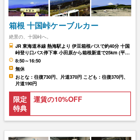
箱根 十国峠ケーブルカー
絶景の、十国峠へ。
JR 東海道本線 熱海駅より 伊豆箱根バスで約40分 十国
峠登り口バス停下車 小田原から箱根新道で25km (平…
8:50～16:50
無休
おとな：往復730円、片道370円 こども：往復370円、
片道190円
限定
運賃の10%OFF
特典