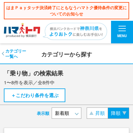
はまＰａｙタッチ決済終了にともなうハマトク優待条件の変更に
ついてのお知らせ
MENU
カテゴリー
カテゴリーから探す
一覧へ
「乗り物」の検索結果
1〜8
件を表示／全
8
件中
＋こだわり条件を選ぶ
昇順
降順
表示順