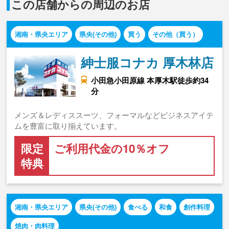
この店舗からの周辺のお店
湘南・県央エリア
県央(その他)
買う
その他（買う）
紳士服コナカ 厚木林店
小田急小田原線 本厚木駅徒歩約34
分
メンズ＆レディススーツ、フォーマルなどビジネスアイテ
ムを豊富に取り揃えています。
限定
ご利用代金の10％オフ
特典
湘南・県央エリア
県央(その他)
食べる
和食
創作料理
焼肉・肉料理