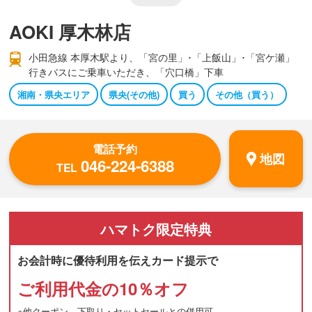
AOKI 厚木林店
小田急線 本厚木駅より、「宮の里」･「上飯山」･「宮ケ瀬」
行きバスにご乗車いただき、「穴口橋」下車
湘南・県央エリア
県央(その他)
買う
その他（買う）
電話予約
地図
046-224-6388
TEL
ハマトク
限定特典
お会計時に優待利用を伝えカード提示で
ご利用代金の10％オフ
※他クーポン、下取り・セットセールとの併用可