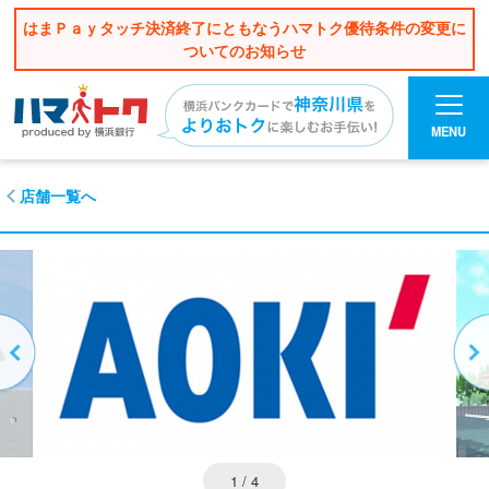
はまＰａｙタッチ決済終了にともなうハマトク優待条件の変更に
ついてのお知らせ
MENU
店舗一覧へ
1
/ 4