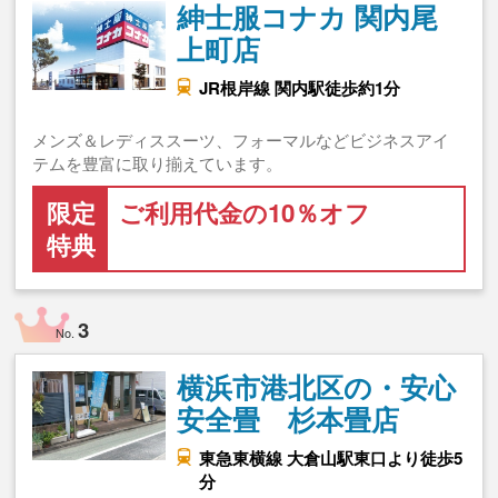
紳士服コナカ 関内尾
上町店
JR根岸線 関内駅徒歩約1分
メンズ＆レディススーツ、フォーマルなどビジネスアイ
テムを豊富に取り揃えています。
限定
ご利用代金の10％オフ
特典
3
No.
横浜市港北区の・安心
安全畳 杉本畳店
東急東横線 大倉山駅東口より徒歩5
分