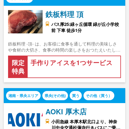
鉄板料理 頂
バス厚25:緑ヶ丘循環 緑が丘小学校
前 下車 徒歩1分
鉄板料理 -頂- は、お客様に食事を通して料理の美味しさ
や食材の大切さ、食事の時間の楽しさをおつたえいたし…
限定
手作りアイスを1つサービス
特典
湘南・県央エリア
県央(その他)
買う
その他（買う）
AOKI 厚木店
小田急線 本厚木駅北口より、神奈
川中央交通松蓮寺行きバスにご乗…