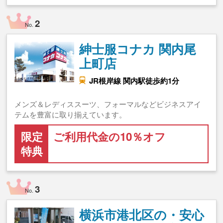
2
No.
紳士服コナカ 関内尾
上町店
JR根岸線 関内駅徒歩約1分
メンズ＆レディススーツ、フォーマルなどビジネスアイ
テムを豊富に取り揃えています。
限定
ご利用代金の10％オフ
特典
3
No.
横浜市港北区の・安心