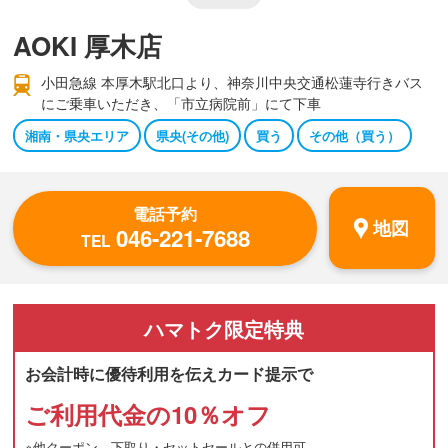
AOKI 厚木店
小田急線 本厚木駅北口より、神奈川中央交通松蓮寺行きバス
にご乗車いただき、「市立病院前」にて下車
湘南・県央エリア
県央(その他)
買う
その他（買う）
電話予約
地図
046-221-7688
TEL
ハマトク
限定特典
お会計時に優待利用を伝えカード提示で
ご利用代金の10％オフ
※他クーポン、下取り・セットセールとの併用可