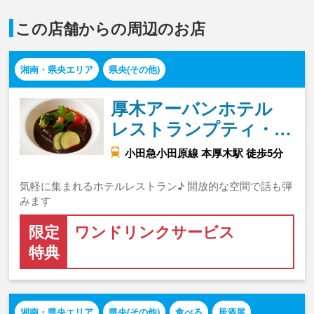
この店舗からの周辺のお店
湘南・県央エリア
県央(その他)
厚木アーバンホテル
レストランプティ・…
小田急小田原線 本厚木駅 徒歩5分
気軽に集まれるホテルレストラン♪ 開放的な空間で話も弾
みます
限定
ワンドリンクサービス
特典
湘南・県央エリア
県央(その他)
食べる
居酒屋