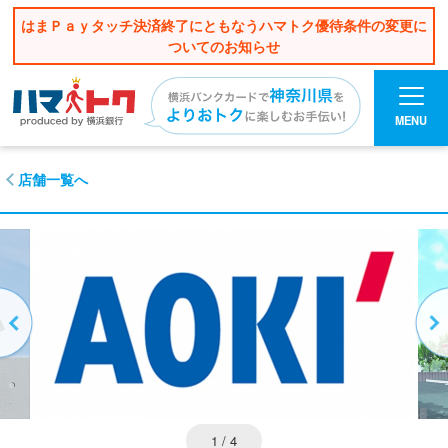
はまＰａｙタッチ決済終了にともなうハマトク優待条件の変更に
ついてのお知らせ
MENU
店舗一覧へ
1
/ 4