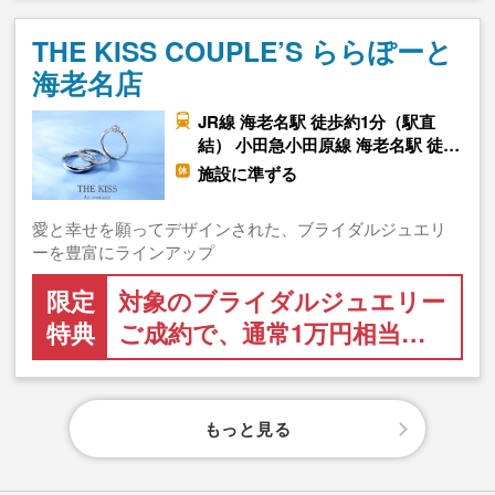
THE KISS COUPLE’S ららぽーと
海老名店
JR線 海老名駅 徒歩約1分（駅直
結） 小田急小田原線 海老名駅 徒…
施設に準ずる
愛と幸せを願ってデザインされた、ブライダルジュエリ
ーを豊富にラインアップ
限定
対象のブライダルジュエリー
特典
ご成約で、通常1万円相当…
もっと見る