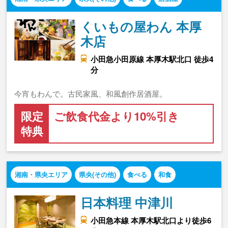
くいもの屋わん 本厚
木店
小田急小田原線 本厚木駅北口 徒歩4
分
今宵もわんで。古民家風、和風創作居酒屋。
限定
ご飲食代金より10%引き
特典
湘南・県央エリア
県央(その他)
食べる
和食
日本料理 中津川
小田急本線 本厚木駅北口より徒歩6