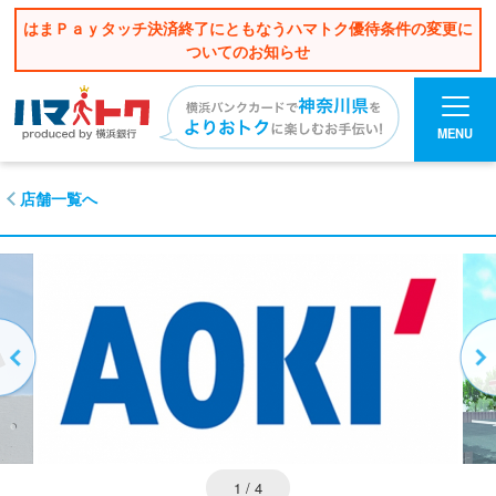
はまＰａｙタッチ決済終了にともなうハマトク優待条件の変更に
ついてのお知らせ
MENU
店舗一覧へ
1
/ 4