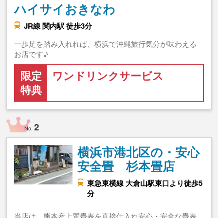
ハイサイおきなわ
JR線 関内駅 徒歩3分
一歩足を踏み入れれば、横浜で沖縄旅行気分が味わえる
お店です♪
限定
ワンドリンクサービス
特典
2
No.
横浜市港北区の・安心
安全畳 杉本畳店
東急東横線 大倉山駅東口より徒歩5
分
当店は、熊本産上質畳表を直接仕入れ安心・安全な畳表