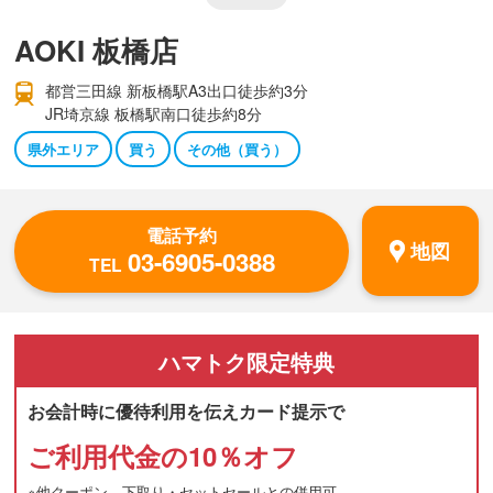
AOKI 板橋店
都営三田線 新板橋駅A3出口徒歩約3分
JR埼京線 板橋駅南口徒歩約8分
県外エリア
買う
その他（買う）
電話予約
地図
03-6905-0388
TEL
ハマトク
限定特典
お会計時に優待利用を伝えカード提示で
ご利用代金の10％オフ
※他クーポン、下取り・セットセールとの併用可