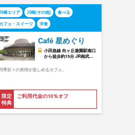
川崎エリア
川崎(その他)
食べる
カフェ・スイーツ
洋食
Café 星めぐり
小田急線 向ヶ丘遊園駅南口
から徒歩約15分 JR南武…
四季折々の表情が楽しめるカフェ。
限定
ご利用代金の10％オフ
特典