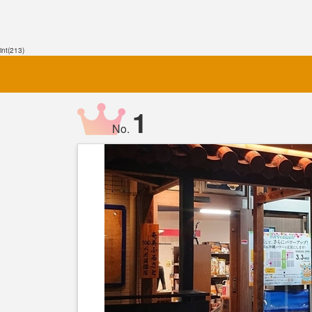
int(213)
1
No.