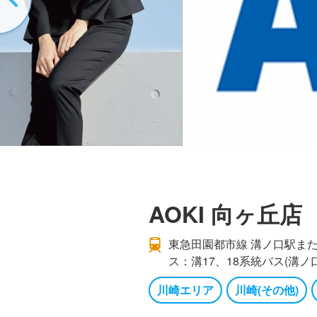
AOKI 向ヶ丘店
東急田園都市線 溝ノ口駅ま
ス：溝17、18系統バス(溝
川崎エリア
川崎(その他)