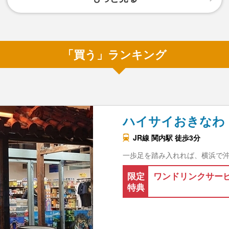
「買う」ランキング
ハイサイおきなわ
JR線 関内駅 徒歩3分
一歩足を踏み入れれば、横浜で沖
限定
ワンドリンクサー
特典