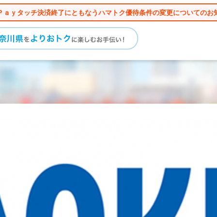
Ｐａｙタッチ決済終了にともなうハマトク優待条件の変更についてのお