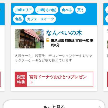
川崎エリア
川崎(その他)
食べる
買う
食品
カフェ・スイーツ
なんぺいの木
東急田園都市線 宮前平駅 車
約8分
各種ケーキ、焼菓子、デコレーションケーキやキャ
ラクターケーキなど取り揃えています
限定
宮前ドーナツおひとつプレゼン
特典
ト
もっと見る