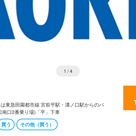
1
/ 4
たは東急田園都市線 宮前平駅・溝ノ口駅からのバ
ノ口南口2番乗り場)「平」下車
買う
その他（買う）