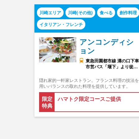
川崎エリア
川崎(その他)
食べる
創作料理
イタリアン・フレンチ
アンコンディシ
ョン
東急田園都市線 溝の口下車
市営バス「堰下」より徒…
隠れ家的一軒家レストラン。フランス料理の技法を
用いバランスの取れた料理を提供しています。
限定
ハマトク限定コースご提供
特典