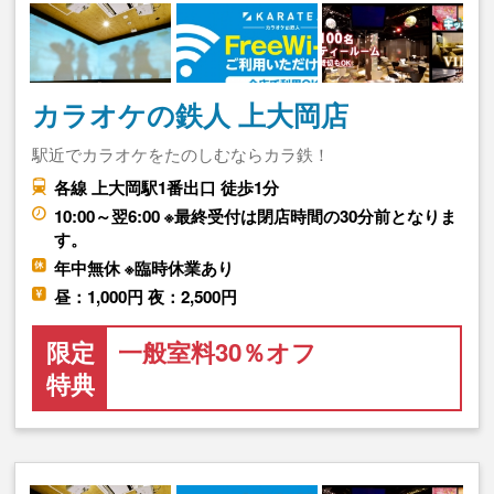
カラオケの鉄人 上大岡店
駅近でカラオケをたのしむならカラ鉄！
各線 上大岡駅1番出口 徒歩1分
10:00～翌6:00 ※最終受付は閉店時間の30分前となりま
す。
年中無休 ※臨時休業あり
昼：1,000円 夜：2,500円
限定
一般室料30％オフ
特典