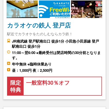
カラオケの鉄人 登戸店
駅近でカラオケをたのしむならカラ鉄！
JR南武線 登戸駅南出口 徒歩1分 小田急小田原線 登戸
駅南出口 徒歩1分
11:00～翌6:00 ※最終受付は閉店時間の30分前となりま
す。
年中無休 ※臨時休業あり
昼：1,000円 夜：2,500円
限定
一般室料30％オフ
特典