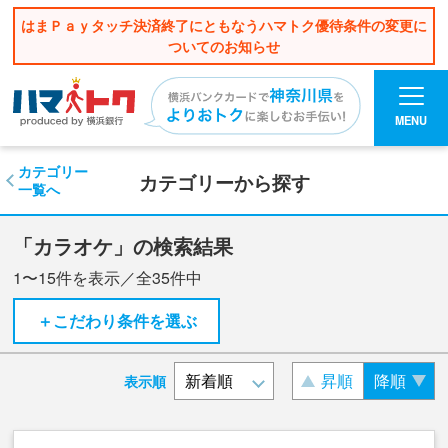
はまＰａｙタッチ決済終了にともなうハマトク優待条件の変更に
ついてのお知らせ
MENU
カテゴリー
カテゴリーから探す
一覧へ
「カラオケ」の検索結果
1〜15
件を表示／全
35
件中
＋こだわり条件を選ぶ
昇順
降順
表示順