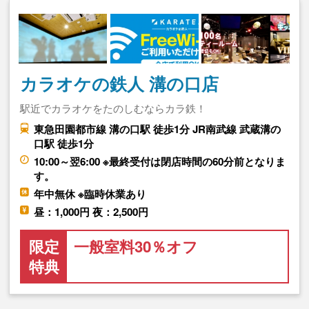
カラオケの鉄人 溝の口店
駅近でカラオケをたのしむならカラ鉄！
東急田園都市線 溝の口駅 徒歩1分 JR南武線 武蔵溝の
口駅 徒歩1分
10:00～翌6:00 ※最終受付は閉店時間の60分前となりま
す。
年中無休 ※臨時休業あり
昼：1,000円 夜：2,500円
限定
一般室料30％オフ
特典