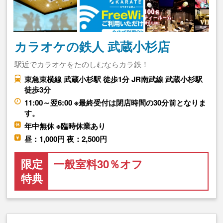
カラオケの鉄人 武蔵小杉店
駅近でカラオケをたのしむならカラ鉄！
東急東横線 武蔵小杉駅 徒歩1分 JR南武線 武蔵小杉駅
徒歩3分
11:00～翌6:00 ※最終受付は閉店時間の30分前となりま
す。
年中無休 ※臨時休業あり
昼：1,000円 夜：2,500円
限定
一般室料30％オフ
特典