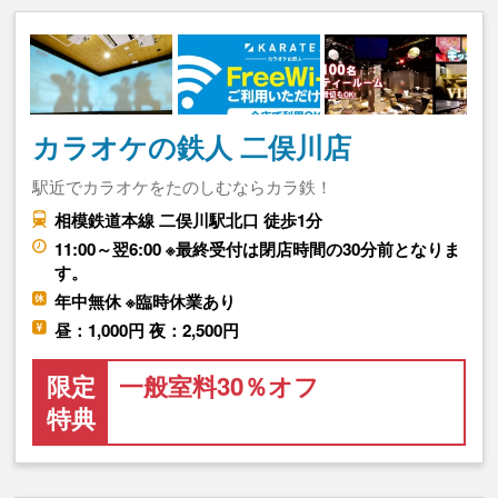
カラオケの鉄人 二俣川店
駅近でカラオケをたのしむならカラ鉄！
相模鉄道本線 二俣川駅北口 徒歩1分
11:00～翌6:00 ※最終受付は閉店時間の30分前となりま
す。
年中無休 ※臨時休業あり
昼：1,000円 夜：2,500円
限定
一般室料30％オフ
特典