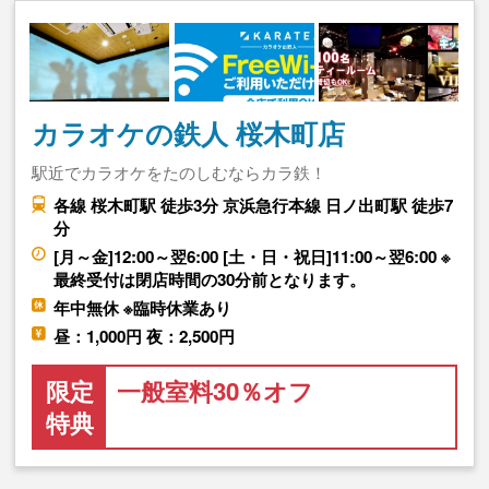
カラオケの鉄人 桜木町店
駅近でカラオケをたのしむならカラ鉄！
各線 桜木町駅 徒歩3分 京浜急行本線 日ノ出町駅 徒歩7
分
[月～金]12:00～翌6:00 [土・日・祝日]11:00～翌6:00 ※
最終受付は閉店時間の30分前となります。
年中無休 ※臨時休業あり
昼：1,000円 夜：2,500円
限定
一般室料30％オフ
特典