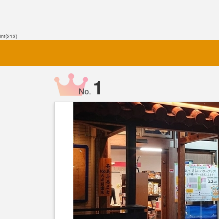
int(213)
1
No.