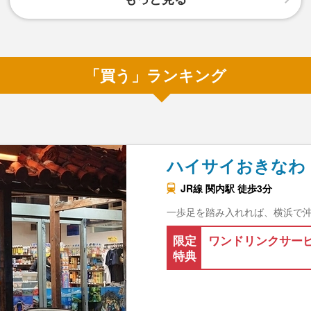
「買う」ランキング
ハイサイおきなわ
JR線 関内駅 徒歩3分
一歩足を踏み入れれば、横浜で沖
限定
ワンドリンクサー
特典