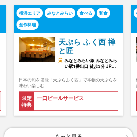
横浜エリア
みなとみらい
食べる
和食
創作料理
天ぷら ふく西 禅
と匠
みなとみらい線 みなとみら
い駅1番出口 徒歩3分 JR…
日本の旬を堪能「天ぷらふく西」で本物の天ぷらを
味わい楽しむ
限定
一口ビールサービス
特典
もっと見る