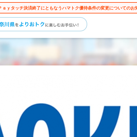
Ｐａｙタッチ決済終了にともなうハマトク優待条件の変更についてのお