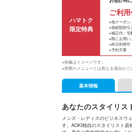
お会計時
ご利用
ハマトク
※他クーポン
限定特典
※他総額割引
※補正代・宅
※既にお買い
※終日利用可
※予約不要
※画像はイメージです。
※実際のメニューとは異なる場合がご
基本情報
あなたのスタイリスト
メンズ・レディスのビジネスウ
す。AOKI独自のスタイリスト