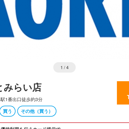
1
/ 4
なとみらい店
駅1番出口徒歩約3分
買う
その他（買う）