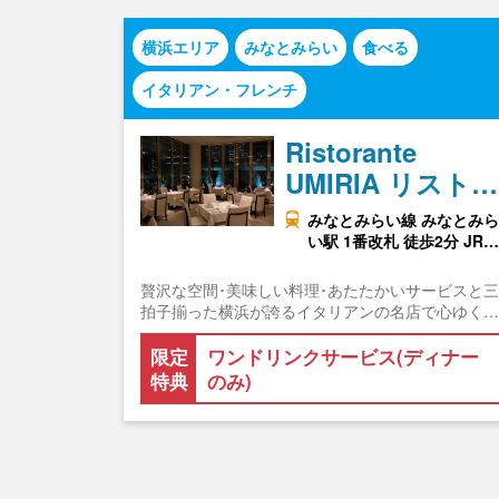
横浜エリア
みなとみらい
食べる
イタリアン・フレンチ
Ristorante
UMIRIA リスト…
みなとみらい線 みなとみら
い駅 1番改札 徒歩2分 JR…
贅沢な空間･美味しい料理･あたたかいサービスと三
拍子揃った横浜が誇るイタリアンの名店で心ゆく…
限定
ワンドリンクサービス(ディナー
特典
のみ)