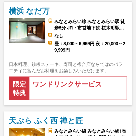
横浜 なだ万
みなとみらい線 みなとみらい駅 徒
歩5分 JR・市営地下鉄 桜木町駅…
なし
昼：8,000～9,999円 夜：20,000～2
9,999円
日本料理、鉄板ステーキ、寿司と複合店ならではのバラ
エティに富んだお料理をお楽しみいただけます。
限定
ワンドリンクサービス
特典
天ぷら ふく西 禅と匠
みなとみらい線 みなとみらい駅1番