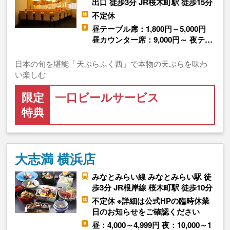
出口 徒歩3分 JR桜木町駅 徒歩15分
不定休
昼テーブル席：1,800円～5,000円
昼カウンター席：9,000円～ 夜テ…
日本の旬を堪能「天ぷらふく西」で本物の天ぷらを味わ
い楽しむ
限定
一口ビールサービス
特典
大志満 横浜店
みなとみらい線 みなとみらい駅 徒
歩3分 JR根岸線 桜木町駅 徒歩10分
不定休 ※詳細は公式HPの臨時休業
日のお知らせをご確認ください
昼：4,000～4,999円 夜：10,000～1