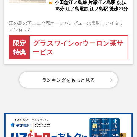
小田急江ノ島線 片瀬江ノ島駅 徒歩
18分 江ノ島電鉄 江ノ島駅 徒歩21分
江の島の頂上に全席オーシャンビューの美味しいイタリ
アン有り♪
限定
グラスワインorウーロン茶サ
特典
ービス
ランキングをもっと見る