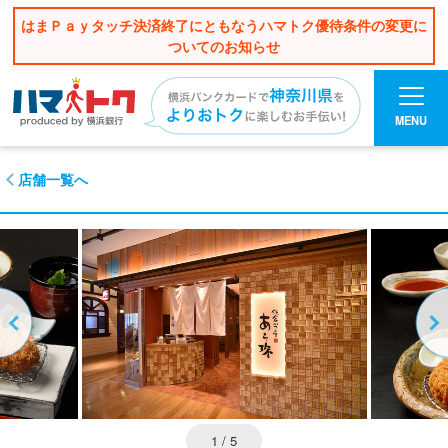
はまＰａｙタッチ決済終了にともなうハマトク優待条件の変更に
ついてのお知らせ
MENU
店舗一覧へ
1
/ 5