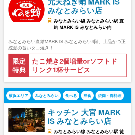
元天ねぎ蛸 MARK IS
みなとみらい店
みなとみらい線 みなとみらい駅 直
結 MARK IS みなとみらい内
みなとみらい直結MARK IS みなとみらい4階、上品かつ正
統派の旨いタコ焼き！
限定
たこ焼き2個増量orソフトド
特典
リンク1杯サービス
横浜エリア
みなとみらい
食べる
洋食
焼肉・肉料理
キッチン 大宮 MARK
IS みなとみらい店
みなとみらい線 みなとみらい駅 徒