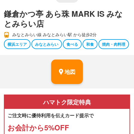
鎌倉かつ亭 あら珠 MARK IS みな
とみらい店
みなとみらい線 みなとみらい駅 から徒歩2分
横浜エリア
みなとみらい
食べる
和食
焼肉・肉料理
地図
ハマトク
限定特典
ご注文時に優待利用を伝えカード提示で
お会計から
5
%OFF