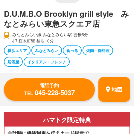
D.U.M.B.O Brooklyn grill style み
なとみらい東急スクエア店
みなとみらい線 みなとみらい駅 徒歩6分
JR 桜木町駅 徒歩10分
横浜エリア
みなとみらい
食べる
焼肉・肉料理
居酒屋
イタリアン・フレンチ
電話予約
地図
045-228-5037
TEL
ハマトク
限定特典
会計時に優待利用を伝えカード提示で