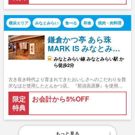
横浜エリア
みなとみらい
食べる
和食
焼肉・肉料理
鎌倉かつ亭 あら珠
MARK IS みなとみ…
みなとみらい線 みなとみらい駅 か
ら徒歩2分
古き良き時代より育まれてきたおいしさへのこだわりを贅
沢なほど使用したとんかつ店。 『那須高原豚』を使用…
限定
お会計から5%OFF
特典
もっと見る