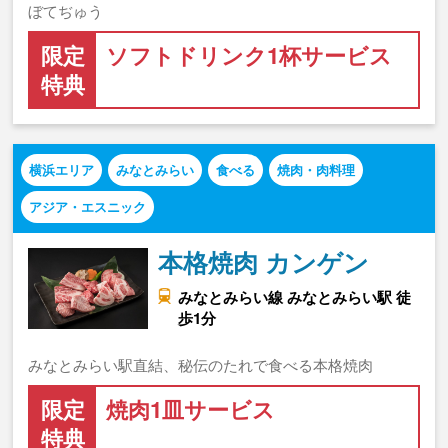
ぼてぢゅう
限定
ソフトドリンク1杯サービス
特典
横浜エリア
みなとみらい
食べる
焼肉・肉料理
アジア・エスニック
本格焼肉 カンゲン
みなとみらい線 みなとみらい駅 徒
歩1分
みなとみらい駅直結、秘伝のたれで食べる本格焼肉
限定
焼肉1皿サービス
特典