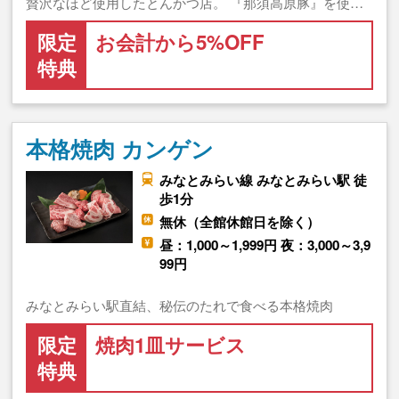
贅沢なほど使用したとんかつ店。 『那須高原豚』を使…
限定
お会計から5%OFF
特典
本格焼肉 カンゲン
みなとみらい線 みなとみらい駅 徒
歩1分
無休（全館休館日を除く）
昼：1,000～1,999円 夜：3,000～3,9
99円
みなとみらい駅直結、秘伝のたれで食べる本格焼肉
限定
焼肉1皿サービス
特典