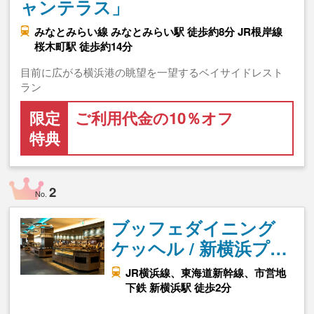
ャンテラス」
みなとみらい線 みなとみらい駅 徒歩約8分 JR根岸線
桜木町駅 徒歩約14分
目前に広がる横浜港の眺望を一望するベイサイドレスト
ラン
限定
ご利用代金の10％オフ
特典
2
No.
ブッフェダイニング
ケッヘル / 新横浜プ…
JR横浜線、東海道新幹線、市営地
下鉄 新横浜駅 徒歩2分