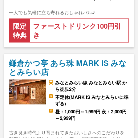
一人でも気軽に立ち寄れるおしゃれバル♪
限定
ファーストドリンク100円引
特典
き
鎌倉かつ亭 あら珠 MARK IS みな
とみらい店
みなとみらい線 みなとみらい駅 か
ら徒歩2分
不定休(MARK IS みなとみらいに準
ずる)
昼：1,000円～1,999円 夜：2,000円
～2,999円
古き良き時代より育まれてきたおいしさへのこだわりを