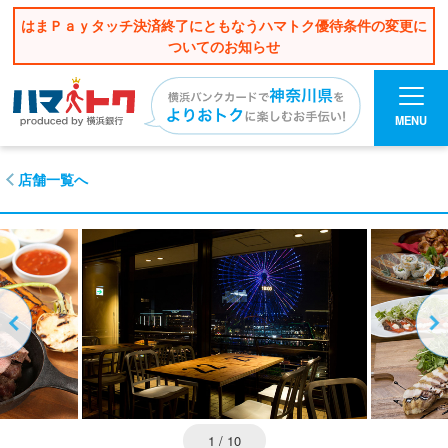
はまＰａｙタッチ決済終了にともなうハマトク優待条件の変更に
ついてのお知らせ
MENU
店舗一覧へ
1
/ 10