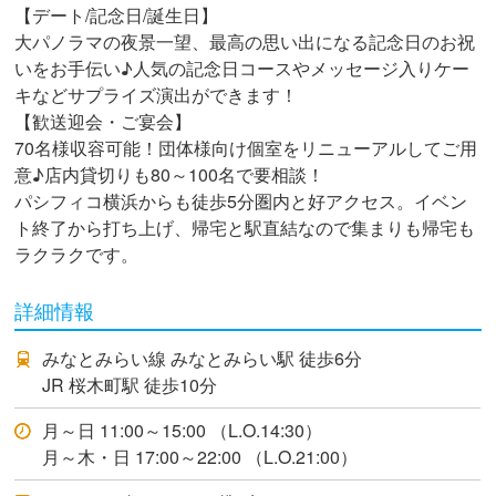
【デート/記念日/誕生日】
大パノラマの夜景一望、最高の思い出になる記念日のお祝
いをお手伝い♪人気の記念日コースやメッセージ入りケー
キなどサプライズ演出ができます！
【歓送迎会・ご宴会】
70名様収容可能！団体様向け個室をリニューアルしてご用
意♪店内貸切りも80～100名で要相談！
パシフィコ横浜からも徒歩5分圏内と好アクセス。イベン
ト終了から打ち上げ、帰宅と駅直結なので集まりも帰宅も
ラクラクです。
詳細情報
みなとみらい線 みなとみらい駅 徒歩6分
JR 桜木町駅 徒歩10分
月～日 11:00～15:00 （L.O.14:30）
月～木・日 17:00～22:00 （L.O.21:00）