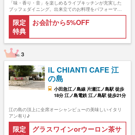
「味・香り・音」を楽しめるライブキッチンが充実した
ブッフェダイニング。出来立てのお料理をパフォーマ…
限定
お会計から5%OFF
特典
3
No.
iL CHIANTI CAFE 江
の島
小田急江ノ島線 片瀬江ノ島駅 徒歩
18分 江ノ島電鉄 江ノ島駅 徒歩21分
江の島の頂上に全席オーシャンビューの美味しいイタリ
アン有り♪
限定
グラスワインorウーロン茶サ