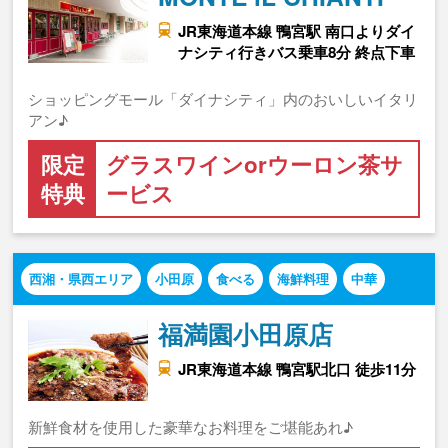
JR東海道本線 鴨宮駅 南口よりダイ
ナシティ行きバス乗車8分 終点下車
ショッピングモール「ダイナシティ」内のおいしいイタリ
アン♪
限定
グラスワインorウーロン茶サ
特典
ービス
西湘・県西エリア
小田原
食べる
海鮮料理
中華
福満園小田原店
JR東海道本線 鴨宮駅北口 徒歩11分
新鮮食材を使用した豪華なお料理をご堪能あれ♪