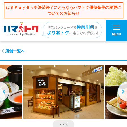
はまＰａｙタッチ決済終了にともなうハマトク優待条件の変更に
ついてのお知らせ
MENU
店舗一覧へ
1
/ 7