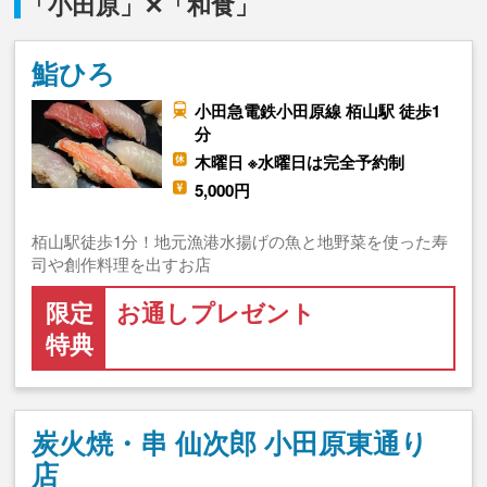
「小田原」✕「和食」
鮨ひろ
小田急電鉄小田原線 栢山駅 徒歩1
分
木曜日 ※水曜日は完全予約制
5,000円
栢山駅徒歩1分！地元漁港水揚げの魚と地野菜を使った寿
司や創作料理を出すお店
限定
お通しプレゼント
特典
炭火焼・串 仙次郎 小田原東通り
店