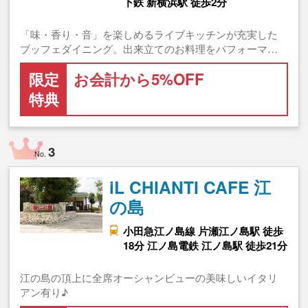
下鉄 新横浜駅 徒歩2分
「味・香り・音」を楽しめるライブキッチンが充実した
ブッフェダイニング。出来立てのお料理をパフォーマ…
限定
お会計から5%OFF
特典
3
No.
iL CHIANTI CAFE 江
の島
小田急江ノ島線 片瀬江ノ島駅 徒歩
18分 江ノ島電鉄 江ノ島駅 徒歩21分
江の島の頂上に全席オーシャンビューの美味しいイタリ
アン有り♪