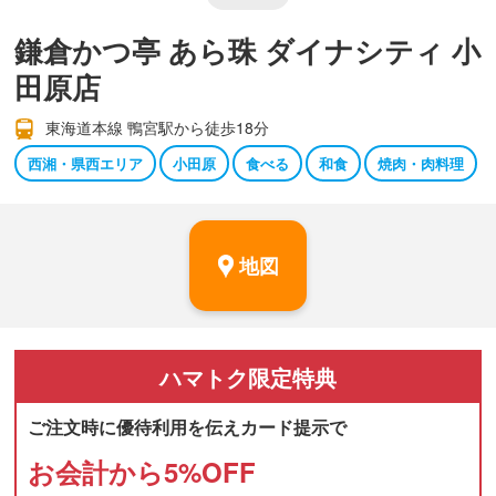
鎌倉かつ亭 あら珠 ダイナシティ 小
田原店
東海道本線 鴨宮駅から徒歩18分
西湘・県西エリア
小田原
食べる
和食
焼肉・肉料理
地図
ハマトク
限定特典
ご注文時に優待利用を伝えカード提示で
お会計から
5
%OFF