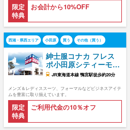
限定
お会計から10%OFF
特典
西湘・県西エリア
小田原
買う
その他（買う）
紳士服コナカ フレス
ポ小田原シティーモ…
JR東海道本線 鴨宮駅徒歩約20分
メンズ＆レディススーツ、フォーマルなどビジネスアイテ
ムを豊富に取り揃えています。
限定
ご利用代金の10％オフ
特典