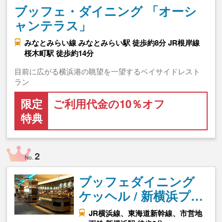
ブッフェ・ダイニング 「オーシ
ャンテラス」
みなとみらい線 みなとみらい駅 徒歩約8分 JR根岸線
桜木町駅 徒歩約14分
目前に広がる横浜港の眺望を一望するベイサイドレスト
ラン
限定
ご利用代金の10％オフ
特典
2
No.
ブッフェダイニング
ケッヘル / 新横浜プ…
JR横浜線、東海道新幹線、市営地