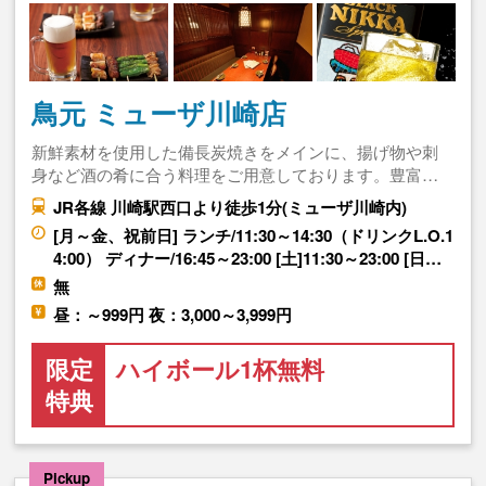
鳥元 ミューザ川崎店
新鮮素材を使用した備長炭焼きをメインに、揚げ物や刺
身など酒の肴に合う料理をご用意しております。豊富…
JR各線 川崎駅西口より徒歩1分(ミューザ川崎内)
[月～金、祝前日] ランチ/11:30～14:30（ドリンクL.O.1
4:00） ディナー/16:45～23:00 [土]11:30～23:00 [日…
無
昼：～999円 夜：3,000～3,999円
限定
ハイボール1杯無料
特典
Pickup