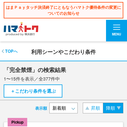
はまＰａｙタッチ決済終了にともなうハマトク優待条件の変更に
ついてのお知らせ
MENU
利用シーンやこだわり条件
TOPへ
「完全禁煙」の検索結果
1〜15
件を表示／全
377
件中
＋こだわり条件を選ぶ
昇順
降順
表示順
Pickup