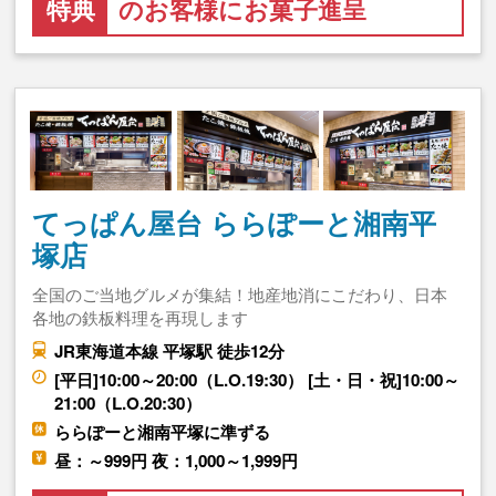
特典
のお客様にお菓子進呈
てっぱん屋台 ららぽーと湘南平
塚店
全国のご当地グルメが集結！地産地消にこだわり、日本
各地の鉄板料理を再現します
JR東海道本線 平塚駅 徒歩12分
[平日]10:00～20:00（L.O.19:30） [土・日・祝]10:00～
21:00（L.O.20:30）
ららぽーと湘南平塚に準ずる
昼：～999円 夜：1,000～1,999円