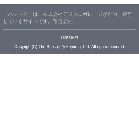
YOKOHAMA再発見
店舗/施設さまお問い合わせ
神奈川テイクアウト特集
横浜バンクカードを作る
「ハマトク」は、株式会社デジタルガレージが企画、運営
しているサイトです。
運営会社