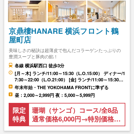
京鼎樓HANARE 横浜フロント鶴
屋町店
美味しさの秘訣は超薄皮で包んだコラーゲンたっぷりの
豊潤スープと豚肉の餡！
各線 横浜駅西口 徒歩3分
[月～木] ランチ/11:00～15:30（L.O.15:00） ディナー/1
7:30～22:00（L.O.21:00） [金] ランチ/11:00～15:30…
年末年始・THE YOKOHAMA FRONTに準ずる
昼：2,000～2,999円 夜：5,000～5,999円
限定
珊瑚（サンゴ）コース/全8品
特典
通常価格6,000円→特別価格…