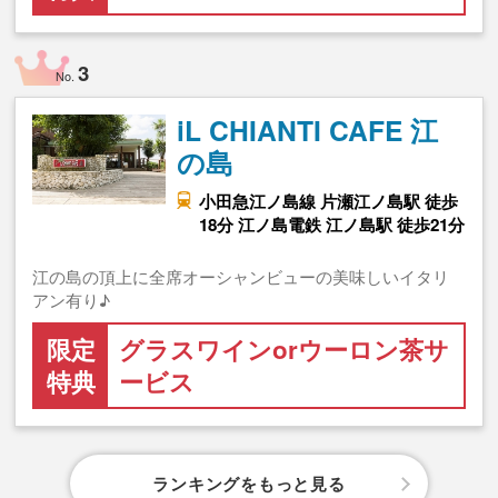
3
No.
iL CHIANTI CAFE 江
の島
小田急江ノ島線 片瀬江ノ島駅 徒歩
18分 江ノ島電鉄 江ノ島駅 徒歩21分
江の島の頂上に全席オーシャンビューの美味しいイタリ
アン有り♪
限定
グラスワインorウーロン茶サ
特典
ービス
ランキングをもっと見る