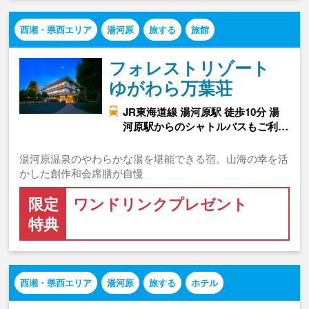
西湘・県西エリア
湯河原
旅する
旅館
フォレストリゾート
ゆがわら万葉荘
JR東海道線 湯河原駅 徒歩10分 湯
河原駅からのシャトルバスもご利…
湯河原温泉のやわらかな湯を堪能できる宿。山海の幸を活
かした創作和会席膳が自慢
限定
ワンドリンクプレゼント
特典
西湘・県西エリア
湯河原
旅する
ホテル