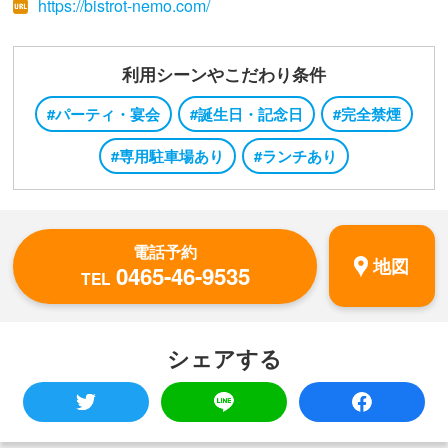
https://bistrot-nemo.com/
利用シーンやこだわり条件
#パーティ・宴会
#誕生日・記念日
#完全禁煙
#専用駐車場あり
#ランチあり
電話予約
地図
0465-46-9535
TEL
シェアする