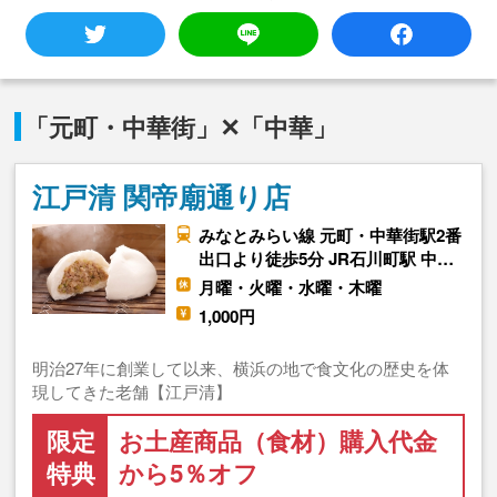
「元町・中華街」✕「中華」
江戸清 関帝廟通り店
みなとみらい線 元町・中華街駅2番
出口より徒歩5分 JR石川町駅 中…
月曜・火曜・水曜・木曜
1,000円
明治27年に創業して以来、横浜の地で食文化の歴史を体
現してきた老舗【江戸清】
限定
お土産商品（食材）購入代金
特典
から5％オフ