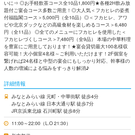
いに⇒ ◎お手軽飲茶コース全10品1,800円★各種2H飲み放
題付ご宴会コース多数ご用意！◎大人気＜フカヒレの姿煮
付福臨閣コース＞5,000円（全10品）◎＜フカヒレ、アワ
ビや北京ダックなどの高級食材を楽しめるコース＞6,480
円（全11品） ◎全てのメニューにフカヒレを使用した＜
フカヒレづくしコース＞7,480円（全9品） 本場の中華料理
を豊富にご用意しております！★宴会貸切最大100名様収
容可能！大小個室4名様～ご利用いただけます！2F個室を
繋げれば24名様と中型の宴会にもしっかり対応、幹事様の
人数の増減による悩みをすっきり解消♪
詳細情報
みなとみらい線 元町・中華街駅 徒歩4分
みなとみらい線 日本大通り駅 徒歩7分
JR京浜東北線 石川町駅 徒歩8分
11:00～22:00（L.O 21:30）