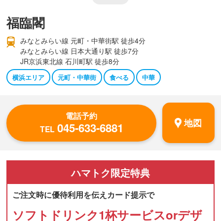
福臨閣
みなとみらい線 元町・中華街駅 徒歩4分
みなとみらい線 日本大通り駅 徒歩7分
JR京浜東北線 石川町駅 徒歩8分
横浜エリア
元町・中華街
食べる
中華
電話予約
地図
045-633-6881
TEL
ハマトク
限定特典
ご注文時に優待利用を伝えカード提示で
ソフトドリンク1杯サービスorデザ