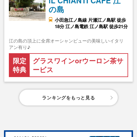
iL CHIANTI CAFE 江
の島
小田急江ノ島線 片瀬江ノ島駅 徒歩
18分 江ノ島電鉄 江ノ島駅 徒歩21分
江の島の頂上に全席オーシャンビューの美味しいイタリ
アン有り♪
限定
グラスワインorウーロン茶サ
特典
ービス
ランキングをもっと見る