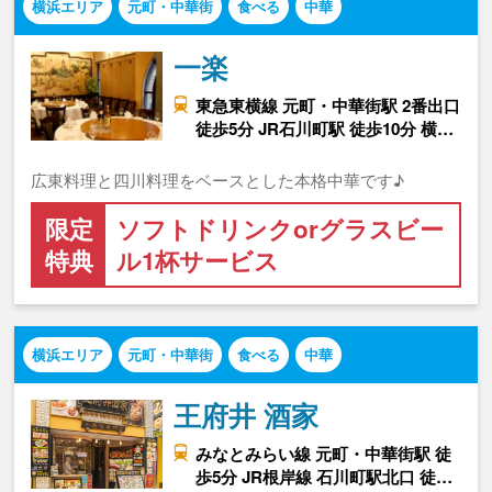
横浜エリア
元町・中華街
食べる
中華
一楽
東急東横線 元町・中華街駅 2番出口
徒歩5分 JR石川町駅 徒歩10分 横…
広東料理と四川料理をベースとした本格中華です♪
限定
ソフトドリンクorグラスビー
特典
ル1杯サービス
横浜エリア
元町・中華街
食べる
中華
王府井 酒家
みなとみらい線 元町・中華街駅 徒
歩5分 JR根岸線 石川町駅北口 徒…