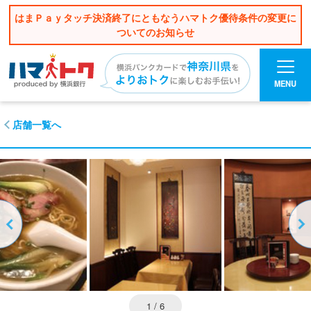
はまＰａｙタッチ決済終了にともなうハマトク優待条件の変更に
ついてのお知らせ
MENU
店舗一覧へ
1
/ 6