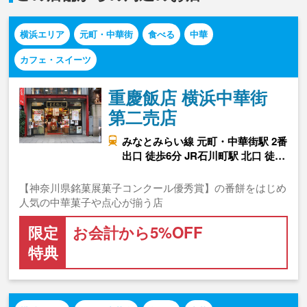
横浜エリア
元町・中華街
食べる
中華
カフェ・スイーツ
重慶飯店 横浜中華街
第二売店
みなとみらい線 元町・中華街駅 2番
出口 徒歩6分 JR石川町駅 北口 徒…
【神奈川県銘菓展菓子コンクール優秀賞】の番餅をはじめ
人気の中華菓子や点心が揃う店
限定
お会計から5%OFF
特典