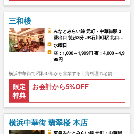
三和楼
みなとみらい線 元町・中華街駅 3
番出口 徒歩3分 JR石川町駅 北口…
水曜日
昼：1,000～1,999円 夜：4,000～4,9
99円
横浜中華街で昭和37年から営業する上海料理の老舗
限定
お会計から5%OFF
特典
横浜中華街 翡翠楼 本店
東急みなとみらい線 元町・中華街