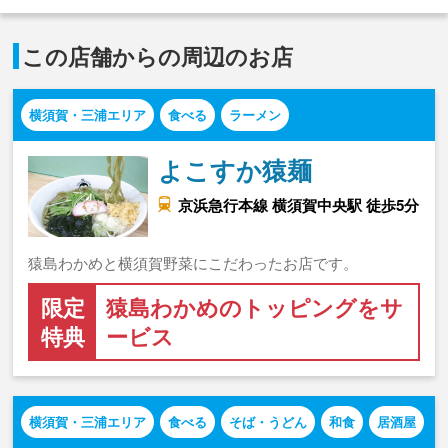
この店舗からの周辺のお店
横須賀・三浦エリア
食べる
ラーメン
よこすか猿麺
京浜急行本線 横須賀中央駅 徒歩5分
猿島わかめと横須賀野菜にこだわったお店です。
限定
猿島わかめのトッピングをサ
特典
ービス
横須賀・三浦エリア
食べる
そば・うどん
和食
居酒屋