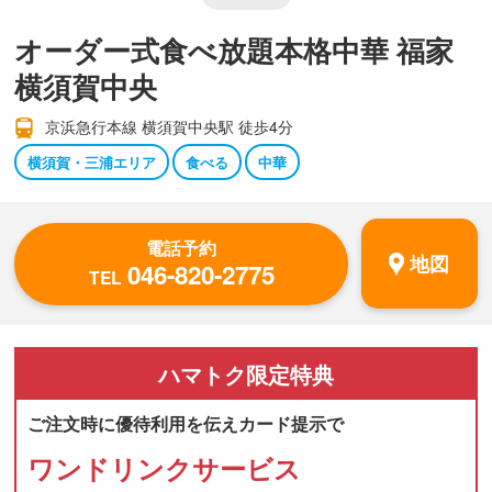
オーダー式食べ放題本格中華 福家
横須賀中央
京浜急行本線 横須賀中央駅 徒歩4分
横須賀・三浦エリア
食べる
中華
電話予約
地図
046-820-2775
TEL
ハマトク
限定特典
ご注文時に優待利用を伝えカード提示で
ワンドリンクサービス