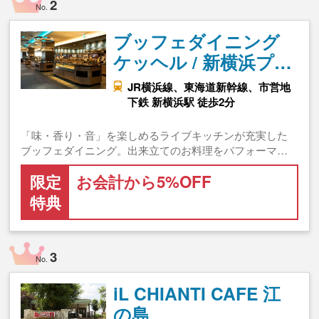
2
No.
ブッフェダイニング
ケッヘル / 新横浜プ…
JR横浜線、東海道新幹線、市営地
下鉄 新横浜駅 徒歩2分
「味・香り・音」を楽しめるライブキッチンが充実した
ブッフェダイニング。出来立てのお料理をパフォーマ…
限定
お会計から5%OFF
特典
3
No.
iL CHIANTI CAFE 江
の島