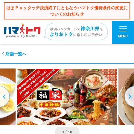
はまＰａｙタッチ決済終了にともなうハマトク優待条件の変更に
ついてのお知らせ
MENU
店舗一覧へ
1
/ 10