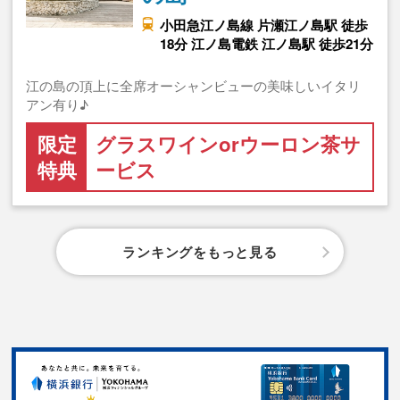
小田急江ノ島線 片瀬江ノ島駅 徒歩
18分 江ノ島電鉄 江ノ島駅 徒歩21分
江の島の頂上に全席オーシャンビューの美味しいイタリ
アン有り♪
限定
グラスワインorウーロン茶サ
特典
ービス
ランキングをもっと見る