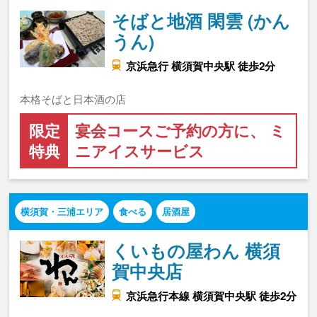
そばと地酒 閑雲 (かん
うん)
京浜急行 横須賀中央駅 徒歩2分
本格そばと日本酒の店
限定
宴会コースご予約の方に、 ミ
特典
ニアイスサービス
横須賀・三浦エリア
食べる
居酒屋
くいもの屋わん 横須
賀中央店
京浜急行本線 横須賀中央駅 徒歩2分