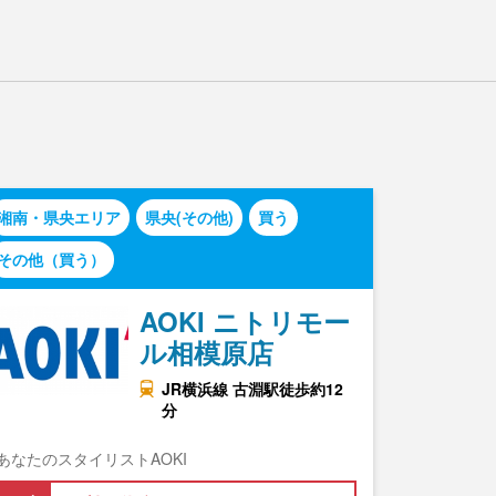
湘南・県央エリア
県央(その他)
買う
その他（買う）
AOKI ニトリモー
ル相模原店
JR横浜線 古淵駅徒歩約12
分
あなたのスタイリストAOKI