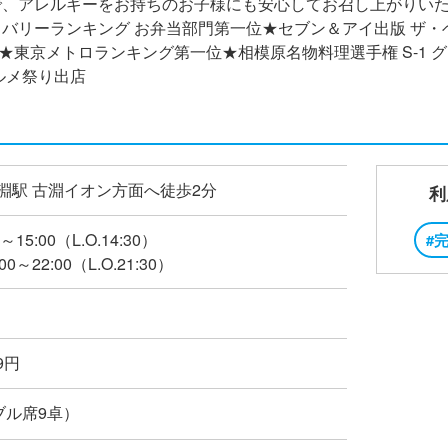
、アレルギーをお持ちのお子様にも安心してお召し上がりいただ
バリーランキング お弁当部門第一位★セブン＆アイ出版 ザ・ベ
ド★東京メトロランキング第一位★相模原名物料理選手権 S-1 グ
ルメ祭り出店
古淵駅 古淵イオン方面へ徒歩2分
利
～15:00（L.O.14:30）
#
0～22:00（L.O.21:30）
99円
ブル席9卓）