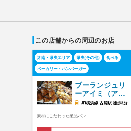
この店舗からの周辺のお店
湘南・県央エリア
県央(その他)
食べる
ベーカリー・ハンバーガー
ブーランジュリ
ーアイミ（ア…
JR横浜線 古淵駅 徒歩3分
素材にこだわった絶品パン！