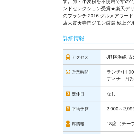
す。卵・小麦粉を不使用ですので
ンドセレクション受賞★楽天デリ
のブランチ 2016 グルメアワー
店大賞★寺門ジモン厳選 極上グ
詳細情報
JR横浜線 
アクセス
ランチ/11:00
営業時間
ディナー/17:0
なし
定休日
2,000～2,9
平均予算
18席（テー
席情報