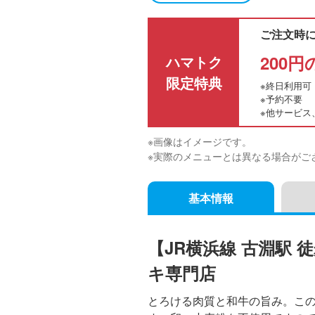
ご注文時
200
ハマトク
限定特典
※終日利用可
※予約不要
※他サービス
※画像はイメージです。
※実際のメニューとは異なる場合がご
基本情報
【JR横浜線 古淵駅
キ専門店
とろける肉質と和牛の旨み。この