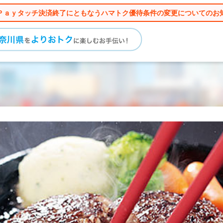
Ｐａｙタッチ決済終了にともなうハマトク優待条件の変更についてのお