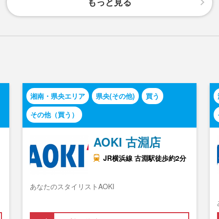
もっと見る
湘南・県央エリア
県央(その他)
買う
その他（買う）
AOKI 古淵店
JR横浜線 古淵駅徒歩約2分
あなたのスタイリストAOKI