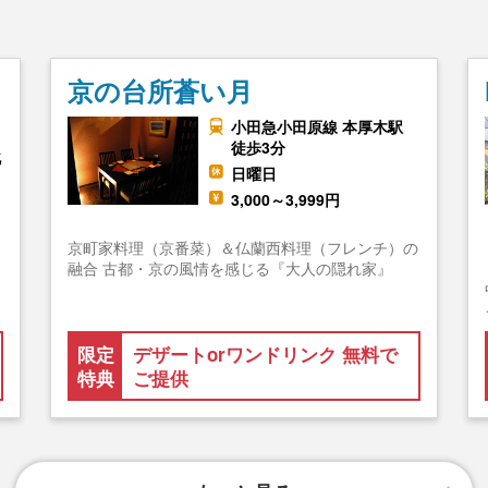
京の台所蒼い月
小田急小田原線 本厚木駅
徒歩3分
北
日曜日
3,000～3,999円
京町家料理（京番菜）＆仏蘭西料理（フレンチ）の
融合 古都・京の風情を感じる『大人の隠れ家』
限定
デザートorワンドリンク 無料で
特典
ご提供