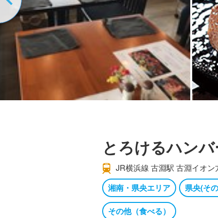
とろけるハンバ
JR横浜線 古淵駅 古淵イオ
湘南・県央エリア
県央(その
その他（食べる）