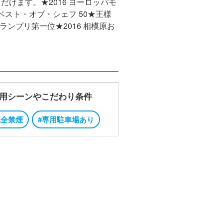
けます。★2016 ヨーロッパモ
スト・オブ・シェフ 50★王様
ランプリ第一位★2016 相模原お
用シーンやこだわり条件
完全禁煙
#専用駐車場あり