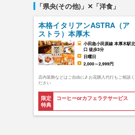
「県央(その他)」✕「洋食」
本格イタリアンASTRA（ア
ストラ）本厚木
小田急小田原線 本厚木駅
口 徒歩3分
日曜日
2,000～2,999円
店内装飾などはご自由に♪ お花購入代行もご相談く
ださい
限定
コーヒーorカフェラテサービス
特典