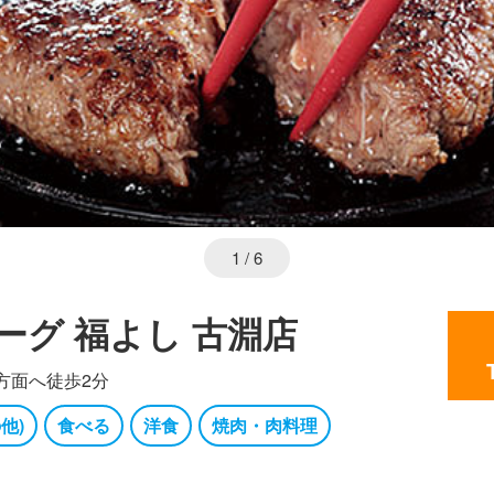
1
/ 6
ーグ 福よし 古淵店
ン方面へ徒歩2分
他)
食べる
洋食
焼肉・肉料理