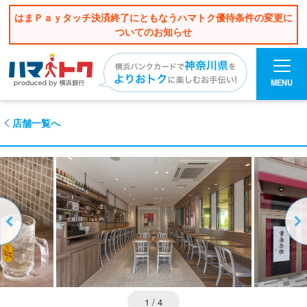
はまＰａｙタッチ決済終了にともなうハマトク優待条件の変更に
ついてのお知らせ
MENU
店舗一覧へ
1
/ 4