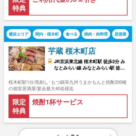
特典
横浜エリア
関内・桜木町
食べる
焼肉・肉料理
居酒屋
芋蔵 桜木町店
JR京浜東北線 桜木町駅 徒歩2分 み
なとみらい線 みなとみらい駅 徒…
桜木町駅1分/馬刺し･もつ鍋等九州うまかもんと焼酎200種
の個室居酒屋/宴会最大40名様迄
限定
焼酎1杯サービス
特典