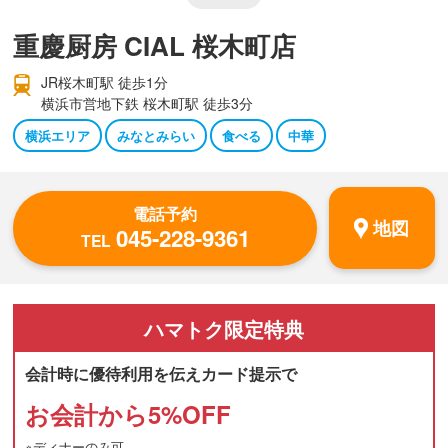
重慶厨房 CIAL 桜木町店
JR桜木町駅 徒歩1分
横浜市営地下鉄 桜木町駅 徒歩3分
横浜エリア
みなとみらい
食べる
中華
電話予約
地図
045-228-9361
TEL
ハマトク
限定特典
会計時に優待利用を伝えカード提示で
お会計から
5
%OFF
※ディナーのみ可