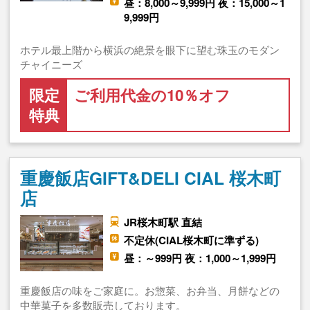
昼：8,000～9,999円 夜：15,000～1
9,999円
ホテル最上階から横浜の絶景を眼下に望む珠玉のモダン
チャイニーズ
限定
ご利用代金の10％オフ
特典
重慶飯店GIFT&DELI CIAL 桜木町
店
JR桜木町駅 直結
不定休(CIAL桜木町に準ずる)
昼：～999円 夜：1,000～1,999円
重慶飯店の味をご家庭に。お惣菜、お弁当、月餅などの
中華菓子を多数販売しております。