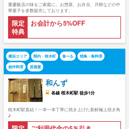
重慶飯店の味をご家庭に。お惣菜、お弁当、月餅などの中
華菓子を多数販売しております。
限定
お会計から5%OFF
特典
横浜エリア
関内・桜木町
食べる
焼鳥・鳥料理
創作料理
居酒屋
和んず
各線 桜木町駅 徒歩1分
桜木町駅直結！一本一本丁寧に焼き上げた新鮮極上焼き鳥
♪
限定
ご利用代金の5％引き