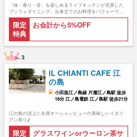
「味・香り・音」を楽しめるライブキッチンが充実した
ブッフェダイニング。出来立てのお料理をパフォーマ…
限定
お会計から5%OFF
特典
3
No.
iL CHIANTI CAFE 江
の島
小田急江ノ島線 片瀬江ノ島駅 徒歩
18分 江ノ島電鉄 江ノ島駅 徒歩21分
江の島の頂上に全席オーシャンビューの美味しいイタリ
アン有り♪
限定
グラスワインorウーロン茶サ