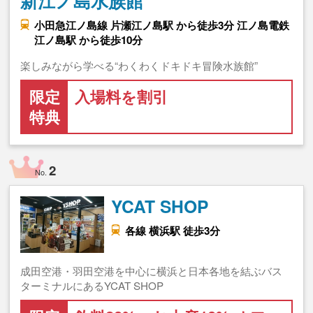
新江ノ島水族館
小田急江ノ島線 片瀬江ノ島駅 から徒歩3分 江ノ島電鉄
江ノ島駅 から徒歩10分
楽しみながら学べる“わくわくドキドキ冒険水族館”
限定
入場料を割引
特典
2
No.
YCAT SHOP
各線 横浜駅 徒歩3分
成田空港・羽田空港を中心に横浜と日本各地を結ぶバス
ターミナルにあるYCAT SHOP