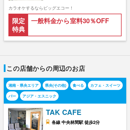
カラオケするならビッグエコー！
限定
一般料金から室料30％OFF
特典
この店舗からの周辺のお店
湘南・県央エリア
県央(その他)
食べる
カフェ・スイーツ
バー
アジア・エスニック
TAK CAFE
各線 中央林間駅 徒歩2分