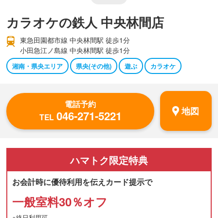
カラオケの鉄人 中央林間店
東急田園都市線 中央林間駅 徒歩1分
小田急江ノ島線 中央林間駅 徒歩1分
湘南・県央エリア
県央(その他)
遊ぶ
カラオケ
電話予約
地図
046-271-5221
TEL
ハマトク
限定特典
お会計時に優待利用を伝えカード提示で
一般室料30％オフ
※終日利用可