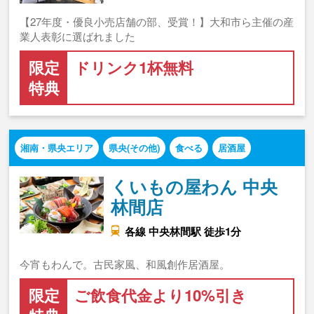
【27年度・優良小売店舗の部、受賞！】大和市ら主催の産
業人表彰に選ばれました
限定
ドリンク1杯無料
特典
湘南・県央エリア
県央(その他)
食べる
居酒屋
くいもの屋わん 中央
林間店
各線 中央林間駅 徒歩1分
今宵もわんで。古民家風、和風創作居酒屋。
限定
ご飲食代金より10%引き