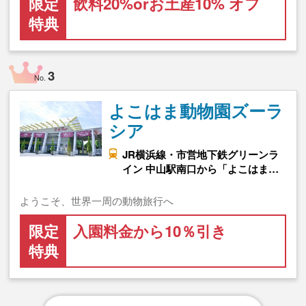
限定
飲料20%orお土産10% オフ
特典
3
No.
よこはま動物園ズーラ
シア
JR横浜線・市営地下鉄グリーンラ
イン 中山駅南口から「よこはま…
ようこそ、世界一周の動物旅行へ
限定
入園料金から10％引き
特典