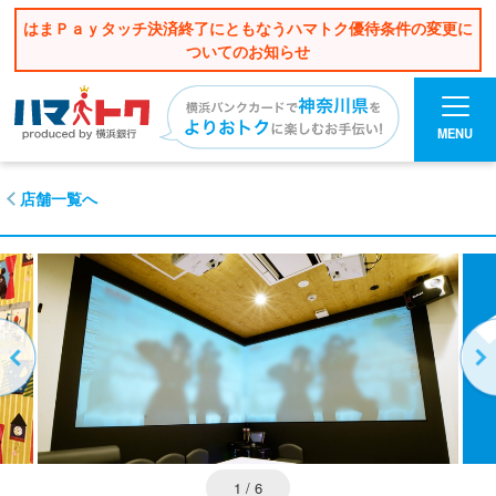
はまＰａｙタッチ決済終了にともなうハマトク優待条件の変更に
ついてのお知らせ
MENU
店舗一覧へ
1
/ 6