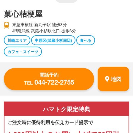
菓心桔梗屋
東急東横線 新丸子駅 徒歩3分
JR南武線 武蔵小杉駅北口 徒歩6分
川崎エリア
中原区(武蔵小杉周辺)
食べる
カフェ・スイーツ
電話予約
地図
044-722-2755
TEL
ハマトク
限定特典
ご注文時に優待利用を伝えカード提示で