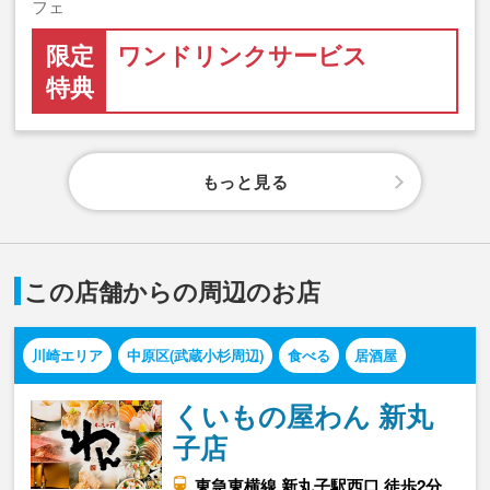
フェ
限定
ワンドリンクサービス
特典
もっと見る
この店舗からの周辺のお店
川崎エリア
中原区(武蔵小杉周辺)
食べる
居酒屋
くいもの屋わん 新丸
子店
東急東横線 新丸子駅西口 徒歩2分