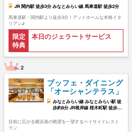
JR 関内駅 徒歩3分 みなとみらい線 馬車道駅 徒歩2分
馬車道駅・関内駅より徒歩3分！アットホームな本格イタ
リアン♪
限定
本日のジェラートサービス
特典
2
No.
ブッフェ・ダイニング
「オーシャンテラス」
みなとみらい線 みなとみらい駅 徒
歩約8分 JR根岸線 桜木町駅 徒歩…
目前に広がる横浜港の眺望を一望するベイサイドレスト
ラン