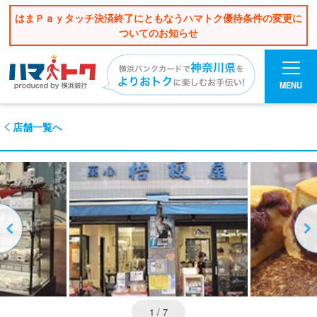
はまＰａｙタッチ決済終了にともなうハマトク優待条件の変更に
ついてのお知らせ
MENU
店舗一覧へ
1
/ 7