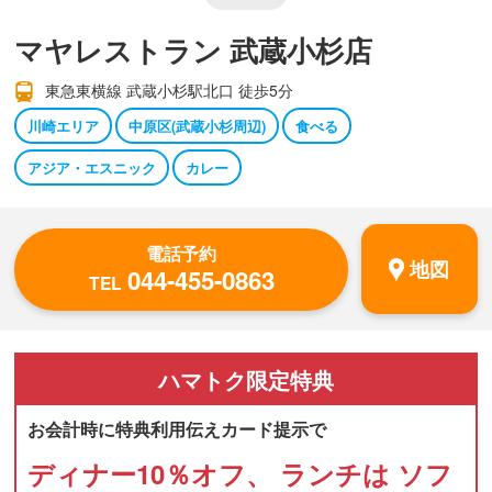
マヤレストラン 武蔵小杉店
東急東横線 武蔵小杉駅北口 徒歩5分
川崎エリア
中原区(武蔵小杉周辺)
食べる
アジア・エスニック
カレー
電話予約
地図
044-455-0863
TEL
ハマトク
限定特典
お会計時に特典利用伝えカード提示で
ディナー10％オフ、 ランチは ソフ