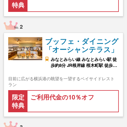
特典
2
No.
ブッフェ・ダイニング
「オーシャンテラス」
みなとみらい線 みなとみらい駅 徒
歩約8分 JR根岸線 桜木町駅 徒歩…
目前に広がる横浜港の眺望を一望するベイサイドレスト
ラン
限定
ご利用代金の10％オフ
特典
3