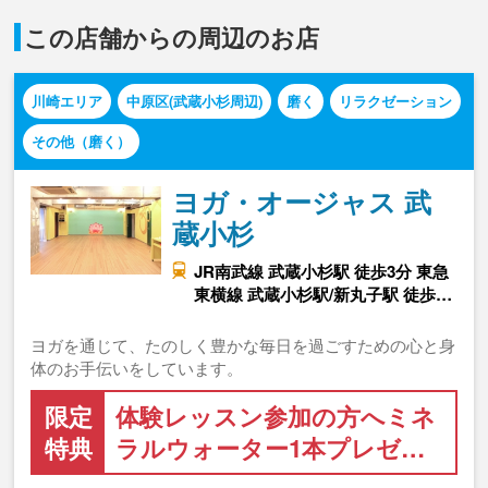
この店舗からの周辺のお店
川崎エリア
中原区(武蔵小杉周辺)
磨く
リラクゼーション
その他（磨く）
ヨガ・オージャス 武
蔵小杉
JR南武線 武蔵小杉駅 徒歩3分 東急
東横線 武蔵小杉駅/新丸子駅 徒歩…
ヨガを通じて、たのしく豊かな毎日を過ごすための心と身
体のお手伝いをしています。
限定
体験レッスン参加の方へミネ
特典
ラルウォーター1本プレゼ…