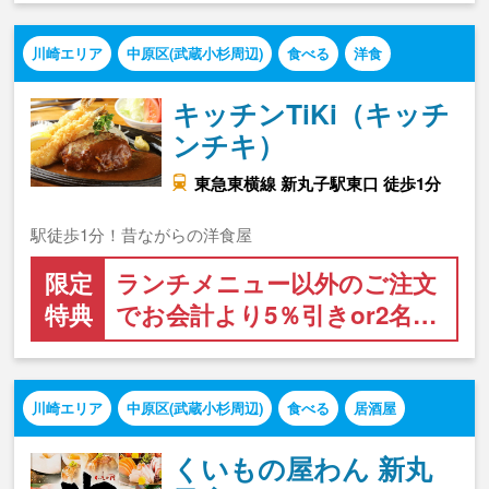
川崎エリア
中原区(武蔵小杉周辺)
食べる
洋食
キッチンTiKi（キッチ
ンチキ）
東急東横線 新丸子駅東口 徒歩1分
駅徒歩1分！昔ながらの洋食屋
限定
ランチメニュー以外のご注文
特典
でお会計より5％引きor2名…
川崎エリア
中原区(武蔵小杉周辺)
食べる
居酒屋
くいもの屋わん 新丸