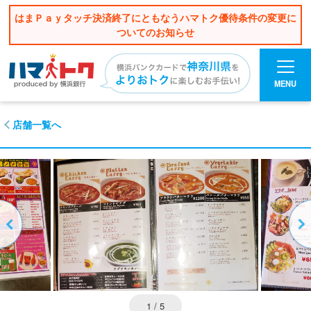
はまＰａｙタッチ決済終了にともなうハマトク優待条件の変更に
ついてのお知らせ
MENU
店舗一覧へ
1
/ 5