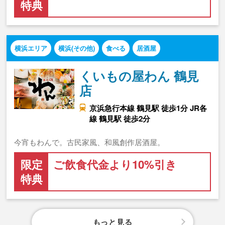
特典
横浜エリア
横浜(その他)
食べる
居酒屋
くいもの屋わん 鶴見
店
京浜急行本線 鶴見駅 徒歩1分 JR各
線 鶴見駅 徒歩2分
今宵もわんで。古民家風、和風創作居酒屋。
限定
ご飲食代金より10%引き
特典
もっと見る