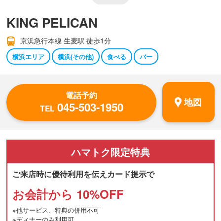
KING PELICAN
京浜急行本線 生麦駅 徒歩1分
横浜エリア
横浜(その他)
食べる
バー
電話予約
地図
045-503-1950
TEL
ハマトク
限定特典
ご来店時に優待利用を伝えカード提示で
お会計から 10%OFF
※他サービス、特典の併用不可
※ディナーのみ利用可