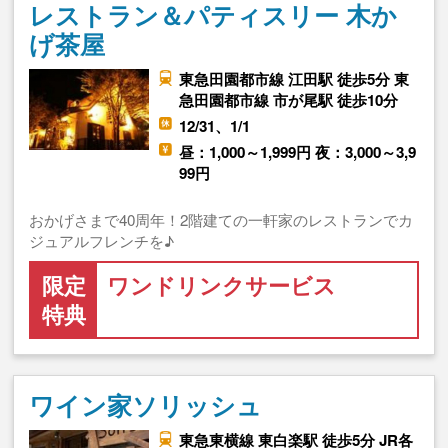
レストラン＆パティスリー 木か
げ茶屋
東急田園都市線 江田駅 徒歩5分 東
急田園都市線 市が尾駅 徒歩10分
12/31、1/1
昼：1,000～1,999円 夜：3,000～3,9
99円
おかげさまで40周年！2階建ての一軒家のレストランでカ
ジュアルフレンチを♪
限定
ワンドリンクサービス
特典
ワイン家ソリッシュ
東急東横線 東白楽駅 徒歩5分 JR各