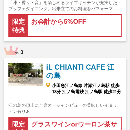
「味・香り・音」を楽しめるライブキッチンが充実した
ブッフェダイニング。出来立てのお料理をパフォーマ…
限定
お会計から5%OFF
特典
3
No.
iL CHIANTI CAFE 江
の島
小田急江ノ島線 片瀬江ノ島駅 徒歩
18分 江ノ島電鉄 江ノ島駅 徒歩21分
江の島の頂上に全席オーシャンビューの美味しいイタリ
アン有り♪
限定
グラスワインorウーロン茶サ