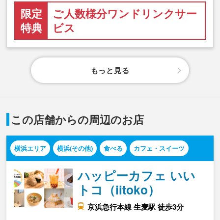
限定
ご人数様分ワンドリンクサー
特典
ビス
もっと見る
この店舗からの周辺のお店
横浜エリア
横浜(その他)
食べる
カフェ・スイーツ
ハッピーカフェ いい
トコ（iitoko）
京浜急行本線 生麦駅 徒歩3分