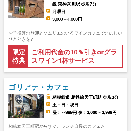
線 東神奈川駅 徒歩7分
月曜日
3,000～4,000円
お子様連れ歓迎♪ ソムリエのいるワインカフェでたのしい
ひとときを♪
限定
ご利用代金の10％引きorグラ
特典
スワイン1杯サービス
ゴリアテ・カフェ
相模鉄道 相鉄線天王町駅 徒歩3分
土・日・祝日
昼：～999円 夜：3,000～3,999円
相鉄線天王町駅からすぐ、ランチ自慢のカフェ♪