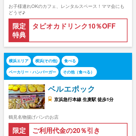
お子様連れOKのカフェ、レンタルスペース！ママ会にも
どうぞ♪
限定
タピオカドリンク10％OFF
特典
横浜エリア
横浜(その他)
食べる
ベーカリー・ハンバーガー
その他（食べる）
ベルエポック
京浜急行本線 生麦駅 徒歩1分
鶴見名物揚げパンのお店
限定
ご利用代金の20％引き