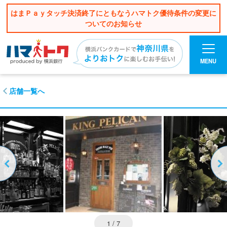
はまＰａｙタッチ決済終了にともなうハマトク優待条件の変更に
ついてのお知らせ
MENU
店舗一覧へ
1
/ 7