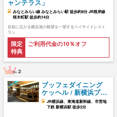
ャンテラス」
みなとみらい線 みなとみらい駅 徒歩約8分 JR根岸線
桜木町駅 徒歩約14分
目前に広がる横浜港の眺望を一望するベイサイドレスト
ラン
限定
ご利用代金の10％オフ
特典
2
No.
ブッフェダイニング
ケッヘル / 新横浜プ…
JR横浜線、東海道新幹線、市営地
下鉄 新横浜駅 徒歩2分