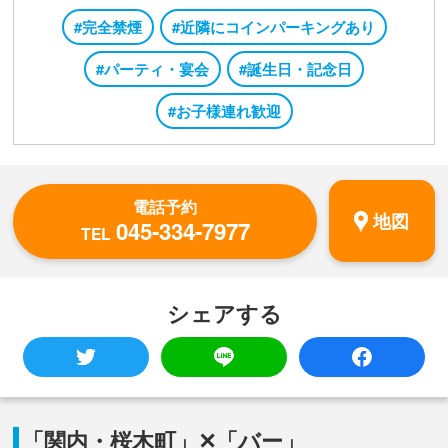
#完全禁煙
#近隣にコインパーキングあり
#パーティ・宴会
#誕生日・記念日
#お子様連れ歓迎
電話予約
地図
045-334-7977
TEL
シェアする
「関内・桜木町」✕「バー」