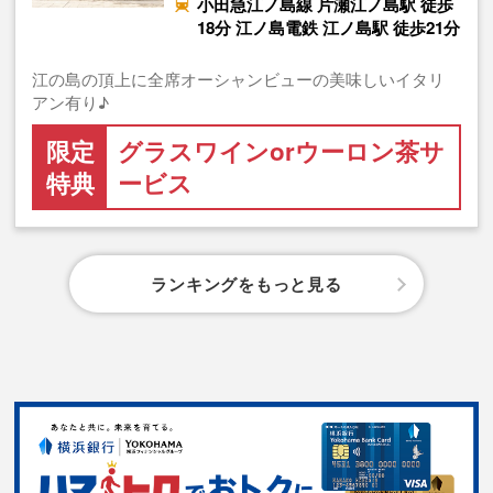
小田急江ノ島線 片瀬江ノ島駅 徒歩
18分 江ノ島電鉄 江ノ島駅 徒歩21分
江の島の頂上に全席オーシャンビューの美味しいイタリ
アン有り♪
限定
グラスワインorウーロン茶サ
特典
ービス
ランキングをもっと見る