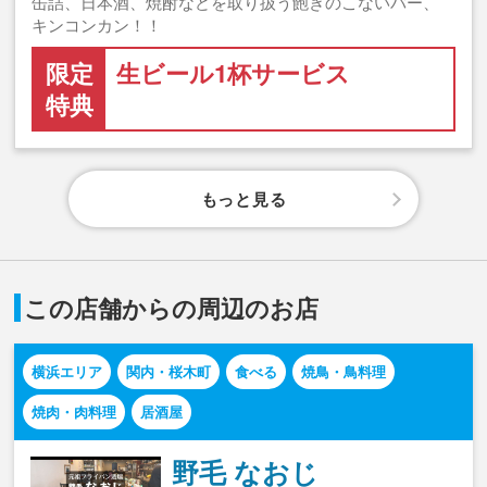
缶詰、日本酒、焼酎などを取り扱う飽きのこないバー、
キンコンカン！！
限定
生ビール1杯サービス
特典
もっと見る
この店舗からの周辺のお店
横浜エリア
関内・桜木町
食べる
焼鳥・鳥料理
焼肉・肉料理
居酒屋
野毛 なおじ