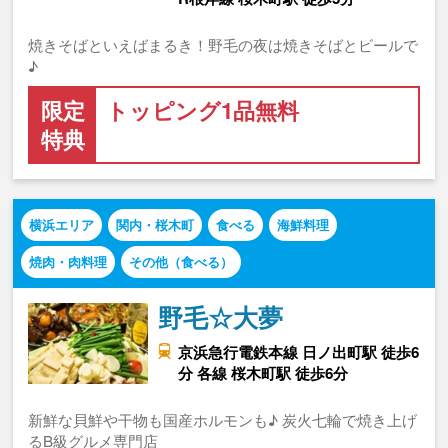
焼きそばといえばまるき！野毛の夜は焼きそばとビールで
♪
限定
トッピング1品無料
特典
横浜エリア
関内・桜木町
食べる
海鮮料理
焼肉・肉料理
その他（食べる）
野毛☆大夢
京浜急行電鉄本線 日ノ出町駅 徒歩6
分 各線 桜木町駅 徒歩6分
新鮮な貝鮮や干物も国産ホルモンも♪ 炭火七輪で焼き上げ
るB級グルメ専門店