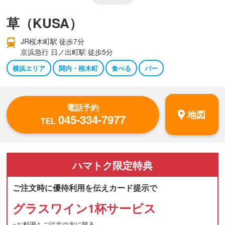
草（KUSA）
JR桜木町駅 徒歩7分
京浜急行 日ノ出町駅 徒歩5分
横浜エリア
関内・桜木町
食べる
バー
電話予約
地図
045-334-7977
TEL
ハマトク
限定特典
ご注文時に優待利用を伝えカード提示で
グラスワイン1杯サービス
※お料理もご注文の方に限る