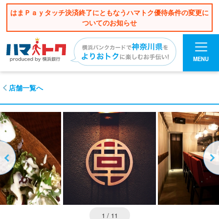
はまＰａｙタッチ決済終了にともなうハマトク優待条件の変更に
ついてのお知らせ
MENU
店舗一覧へ
1
/ 11