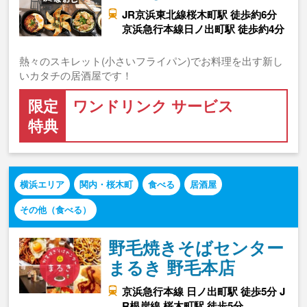
JR京浜東北線桜木町駅 徒歩約6分
京浜急行本線日ノ出町駅 徒歩約4分
熱々のスキレット(小さいフライパン)でお料理を出す新し
いカタチの居酒屋です！
限定
ワンドリンク サービス
特典
横浜エリア
関内・桜木町
食べる
居酒屋
その他（食べる）
野毛焼きそばセンター
まるき 野毛本店
京浜急行本線 日ノ出町駅 徒歩5分 J
R根岸線 桜木町駅 徒歩5分