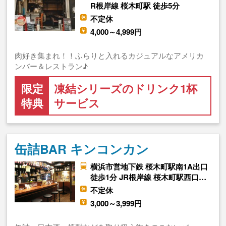
R根岸線 桜木町駅 徒歩5分
不定休
4,000～4,999円
肉好き集まれ！！ふらりと入れるカジュアルなアメリカ
ンバー＆レストラン♪
限定
凍結シリーズのドリンク1杯
特典
サービス
缶詰BAR キンコンカン
横浜市営地下鉄 桜木町駅南1A出口
徒歩1分 JR根岸線 桜木町駅西口…
不定休
3,000～3,999円