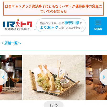
はまＰａｙタッチ決済終了にともなうハマトク優待条件の変更に
ついてのお知らせ
MENU
店舗一覧へ
1
/ 10