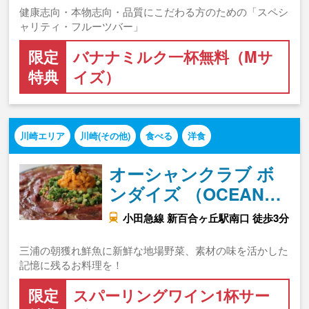
健康志向・本物志向・品質にこだわる方のための「スペシ
ャリティ・フルーツバー」
限定
バナナミルク一杯無料（Mサ
特典
イズ）
川崎エリア
川崎(その他)
食べる
洋食
オーシャンクラブ ボ
ンダイズ （OCEAN…
小田急線 新百合ヶ丘駅南口 徒歩3分
三浦の朝獲れ鮮魚に新鮮な地場野菜、素材の味を活かした
記憶に残るお料理を！
限定
スパーリングワイン1杯サー