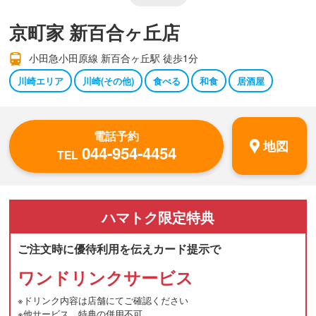
京町家 新百合ヶ丘店
小田急小田原線 新百合ヶ丘駅 徒歩1分
川崎エリア
川崎(その他)
食べる
和食
居酒屋
電話予約
地図
044-954-4454
TEL
ハマトク
限定特典
ご注文時に優待利用を伝えカード提示で
ワンドリンクサービス
※ドリンク内容は店舗にてご確認ください
※他サービス、特典の併用不可