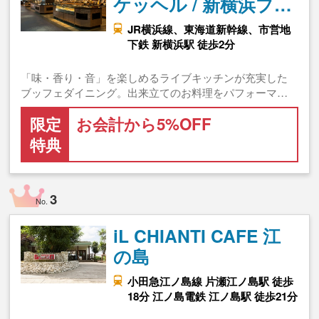
ケッヘル / 新横浜プ…
JR横浜線、東海道新幹線、市営地
下鉄 新横浜駅 徒歩2分
「味・香り・音」を楽しめるライブキッチンが充実した
ブッフェダイニング。出来立てのお料理をパフォーマ…
限定
お会計から5%OFF
特典
3
No.
iL CHIANTI CAFE 江
の島
小田急江ノ島線 片瀬江ノ島駅 徒歩
18分 江ノ島電鉄 江ノ島駅 徒歩21分