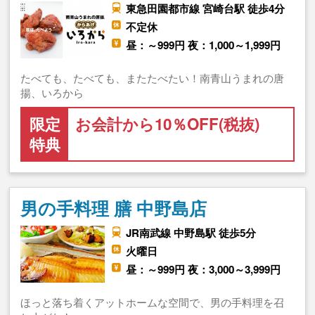
東急田園都市線 宮崎台駅 徒歩4分
不定休
昼：～999円 夜：1,000～1,999円
たべても、たべても、またたべたい！南青山うまれの唐
揚、いろから
限定
お会計から10％OFF(税抜)
特典
男の手料理 膳 中野島店
JR南武線 中野島駅 徒歩5分
火曜日
昼：～999円 夜：3,000～3,999円
ほっと落ち着くアットホームな空間で、男の手料理を召