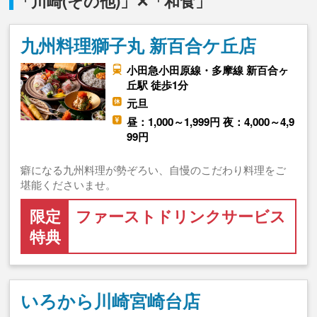
「川崎(その他)」✕「和食」
九州料理獅子丸 新百合ケ丘店
小田急小田原線・多摩線 新百合ヶ
丘駅 徒歩1分
元旦
昼：1,000～1,999円 夜：4,000～4,9
99円
癖になる九州料理が勢ぞろい、自慢のこだわり料理をご
堪能くださいませ。
限定
ファーストドリンクサービス
特典
いろから川崎宮崎台店