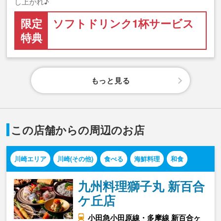
し上がれ♪
限定
ソフトドリンク1杯サービス
特典
もっと見る
この店舗からの周辺のお店
川崎エリア
川崎(その他)
食べる
海鮮料理
和食
九州料理獅子丸 新百合
ケ丘店
小田急小田原線・多摩線 新百合ヶ