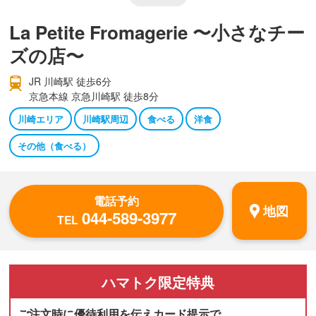
La Petite Fromagerie 〜小さなチー
ズの店〜
JR 川崎駅 徒歩6分
京急本線 京急川崎駅 徒歩8分
川崎エリア
川崎駅周辺
食べる
洋食
その他（食べる）
電話予約
地図
044-589-3977
TEL
ハマトク
限定特典
ご注文時に優待利用を伝えカード提示で