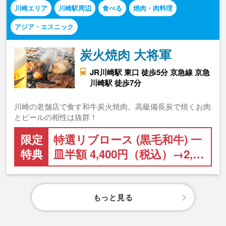
川崎エリア
川崎駅周辺
食べる
焼肉・肉料理
アジア・エスニック
炭火焼肉 大将軍
JR川崎駅 東口 徒歩5分 京急線 京急
川崎駅 徒歩7分
川崎の老舗店で食す和牛炭火焼肉。高級備長炭で焼くお肉
とビールの相性は抜群！
限定
特選リブロース (黒毛和牛) 一
特典
皿半額 4,400円（税込）→2,…
もっと見る