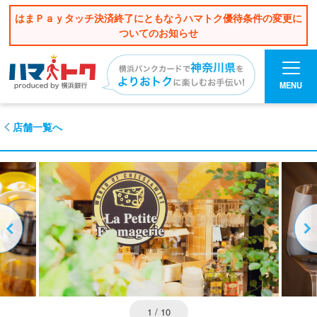
はまＰａｙタッチ決済終了にともなうハマトク優待条件の変更に
ついてのお知らせ
MENU
店舗一覧へ
1
/ 10