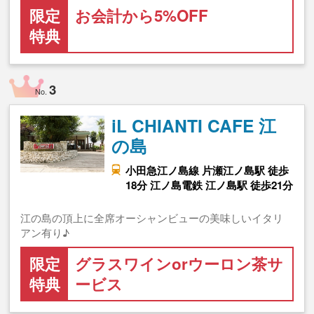
限定
お会計から5%OFF
特典
3
No.
iL CHIANTI CAFE 江
の島
小田急江ノ島線 片瀬江ノ島駅 徒歩
18分 江ノ島電鉄 江ノ島駅 徒歩21分
江の島の頂上に全席オーシャンビューの美味しいイタリ
アン有り♪
限定
グラスワインorウーロン茶サ
特典
ービス