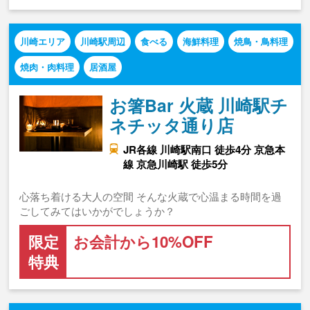
川崎エリア
川崎駅周辺
食べる
海鮮料理
焼鳥・鳥料理
焼肉・肉料理
居酒屋
お箸Bar 火蔵 川崎駅チ
ネチッタ通り店
JR各線 川崎駅南口 徒歩4分 京急本
線 京急川崎駅 徒歩5分
心落ち着ける大人の空間 そんな火蔵で心温まる時間を過
ごしてみてはいかがでしょうか？
限定
お会計から10%OFF
特典