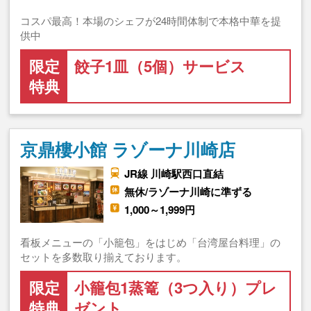
コスパ最高！本場のシェフが24時間体制で本格中華を提
供中
限定
餃子1皿（5個）サービス
特典
京鼎樓小館 ラゾーナ川崎店
JR線 川崎駅西口直結
無休/ラゾーナ川崎に準ずる
1,000～1,999円
看板メニューの「小籠包」をはじめ「台湾屋台料理」の
セットを多数取り揃えております。
限定
小籠包1蒸篭（3つ入り）プレ
特典
ゼント