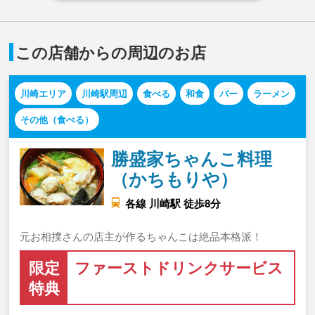
この店舗からの周辺のお店
川崎エリア
川崎駅周辺
食べる
和食
バー
ラーメン
その他（食べる）
勝盛家ちゃんこ料理
（かちもりや）
各線 川崎駅 徒歩8分
元お相撲さんの店主が作るちゃんこは絶品本格派！
限定
ファーストドリンクサービス
特典