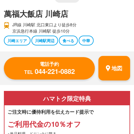
萬福大飯店 川崎店
JR線 川崎駅 北口東口より徒歩8分
京浜急行本線 川崎駅 徒歩10分
川崎エリア
川崎駅周辺
食べる
中華
電話予約
地図
044-221-0882
TEL
ハマトク
限定特典
ご注文時に優待利用を伝えカード提示で
ご利用代金の10％オフ
※単品料理、ドリンクに限る