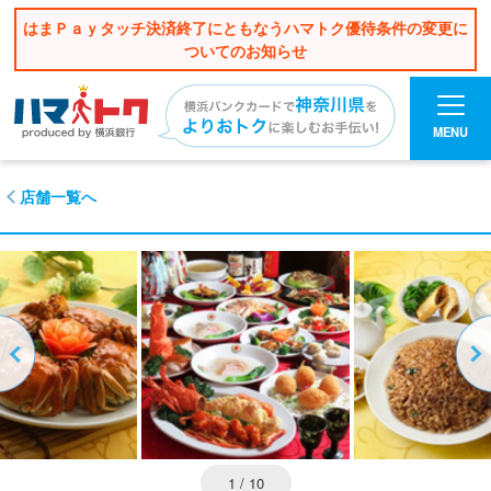
はまＰａｙタッチ決済終了にともなうハマトク優待条件の変更に
ついてのお知らせ
MENU
店舗一覧へ
1
/ 10