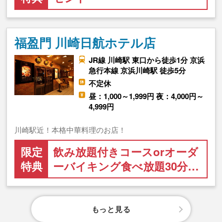
福盈門 川崎日航ホテル店
JR線 川崎駅 東口から徒歩1分 京浜
急行本線 京浜川崎駅 徒歩5分
不定休
昼：1,000～1,999円 夜：4,000円～
4,999円
川崎駅近！本格中華料理のお店！
限定
飲み放題付きコースorオーダ
特典
ーバイキング食べ放題30分…
もっと見る