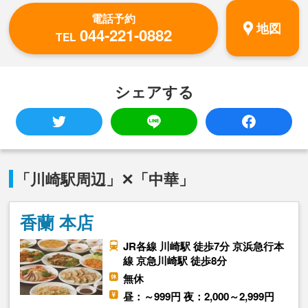
電話予約
地図
044-221-0882
TEL
シェアする
「川崎駅周辺」✕「中華」
香蘭 本店
JR各線 川崎駅 徒歩7分 京浜急行本
線 京急川崎駅 徒歩8分
無休
昼：～999円 夜：2,000～2,999円