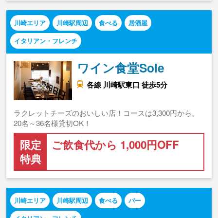
川崎エリア
川崎駅周辺
食べる
居酒屋
イタリアン・フレンチ
ワイン食堂Sole
各線 川崎駅東口 徒歩5分
ラクレットチーズのおいしい店！コースは3,300円から。
20名～36名様貸切OK！
限定
ご飲食代から 1,000円OFF
特典
川崎エリア
川崎駅周辺
食べる
バー