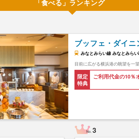
「食べる」ランキング
ブッフェ・ダイニ
みなとみらい線 みなとみらい駅
目前に広がる横浜港の眺望を一
限定
ご利用代金の10％
特典
3
No.