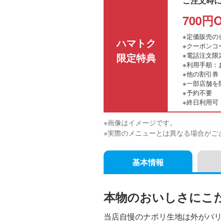
ご注文時
700円
※定価販売の
ハマトク
※クーポンコ
限定特典
※
電話注文限
※利用手順：
※
他の割引券
※一部店舗を
※予約不要
※終日利用可
※画像はイメージです。
※実際のメニューとは異なる場合がご
基本情報
本物のおいしさにこだ
当店自慢のナポリ生地は外がパ