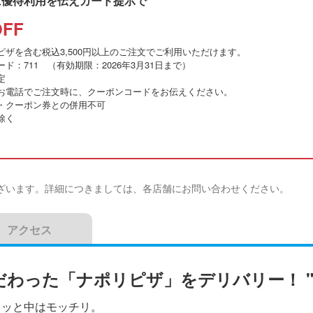
に優待利用を伝えカード提示で
OFF
ピザを含む税込3,500円以上のご注文でご利用いただけます。
ード：711
（
有効期限：
2026
年
3
月
31
日まで）
定
お電話でご注文時に、クーポンコードをお伝えください。
・クーポン券との併用不可
除く
ざいます。詳細につきましては、各店舗にお問い合わせください。
アクセス
わった「ナポリピザ」をデリバリー！ "
リッと中はモッチリ。