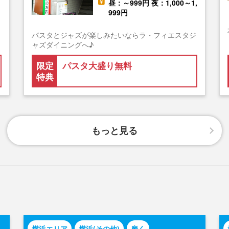
昼：～999円 夜：1,000～1,
999円
パスタとジャズが楽しみたいならラ・フィエスタジ
ャズダイニングへ♪
限定
パスタ大盛り無料
特典
もっと見る
横浜エリア
横浜(その他)
磨く