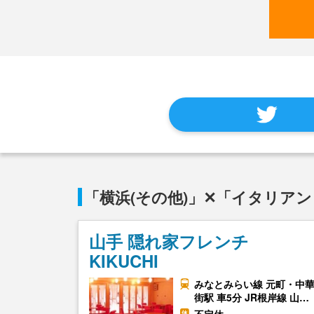
「横浜(その他)」✕「イタリア
山手 隠れ家フレンチ
KIKUCHI
みなとみらい線 元町・中
街駅 車5分 JR根岸線 山…