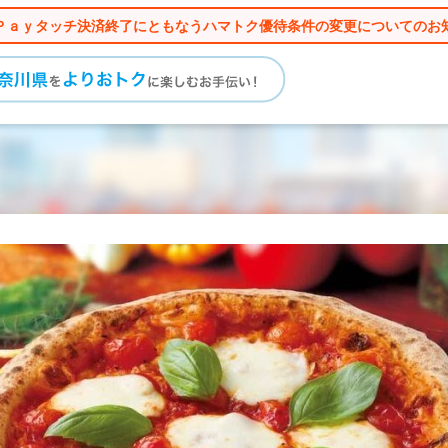
Ｐａｙタッチ決済終了にともなうハマトク優待条件の変更についてのお