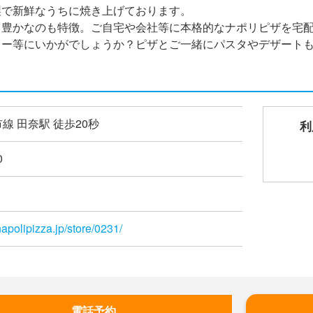
製で新鮮なうちに焼き上げております。
ィ豊かなのも特徴。ご自宅や会社等に本格的なナポリピザを宅
ィー等にいかがでしょうか？ピザとご一緒にパスタやデザート
線 田奈駅 徒歩20秒
利
0
apolipizza.jp/store/0231/
電話予約