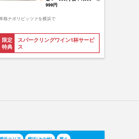
999円
本格ナポリピッツァを横浜で
限定
スパークリングワイン1杯サービ
特典
ス
横浜エリア
横浜(その他)
買う