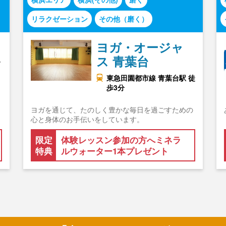
リラクゼーション
その他（磨く）
ヨガ・オージャ
ス 青葉台
東急田園都市線 青葉台駅 徒
歩3分
ヨガを通じて、たのしく豊かな毎日を過ごすための
心と身体のお手伝いをしています。
限定
体験レッスン参加の方へミネラ
特典
ルウォーター1本プレゼント