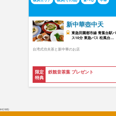
新中華壺中天
東急田園都市線 青葉台駅バ
ス10分 東急バス 松風台…
台湾式功夫茶と新中華のお店
限定
鉄観音茶葉 プレゼント
特典
int(185)