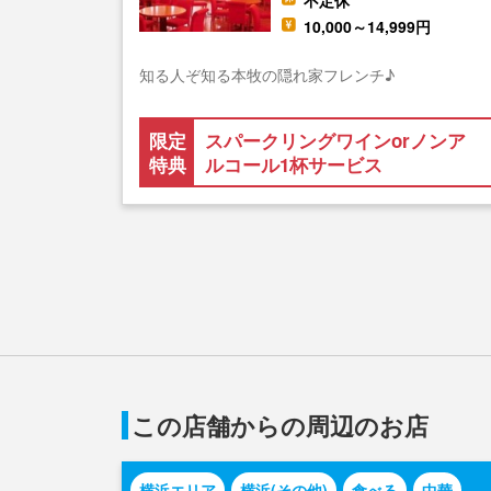
不定休
10,000～14,999円
知る人ぞ知る本牧の隠れ家フレンチ♪
限定
スパークリングワインorノンア
特典
ルコール1杯サービス
この店舗からの周辺のお店
横浜エリア
横浜(その他)
食べる
中華