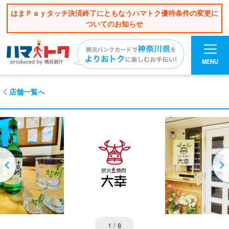
はまＰａｙタッチ決済終了にともなうハマトク優待条件の変更に
ついてのお知らせ
MENU
店舗一覧へ
1
/ 8