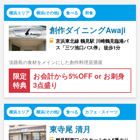
横浜エリア
横浜(その他)
食べる
和食
創作ダイニングAwaji
京浜東北線 鶴見駅 川崎鶴見臨港バ
ス「三ツ池口バス停」 徒歩1分
淡路島の食材をメインにした創作料理居酒屋
限定
お会計から5%OFF or お刺身
特典
3点盛り
横浜エリア
横浜(その他)
食べる
カフェ・スイーツ
東寺尾 清月