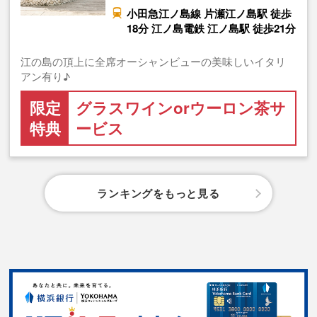
小田急江ノ島線 片瀬江ノ島駅 徒歩
18分 江ノ島電鉄 江ノ島駅 徒歩21分
江の島の頂上に全席オーシャンビューの美味しいイタリ
アン有り♪
限定
グラスワインorウーロン茶サ
特典
ービス
ランキングをもっと見る