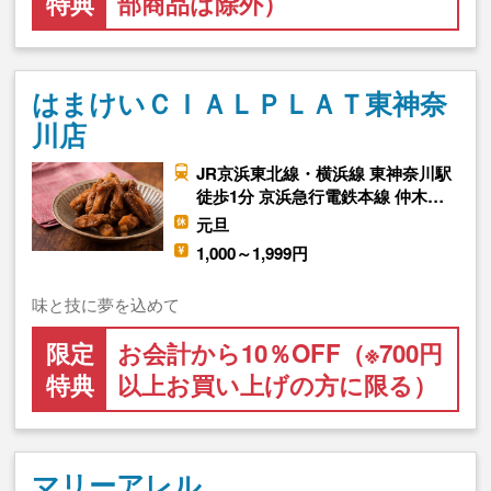
特典
部商品は除外）
はまけいＣＩＡＬＰＬＡＴ東神奈
川店
JR京浜東北線・横浜線 東神奈川駅
徒歩1分 京浜急行電鉄本線 仲木…
元旦
1,000～1,999円
味と技に夢を込めて
限定
お会計から10％OFF（※700円
特典
以上お買い上げの方に限る）
マリーアレル