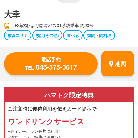
大幸
JR菊名駅より臨港バス01系統乗車 約20分
横浜エリア
横浜(その他)
食べる
焼肉・肉料理
電話予約
地図
045-575-3617
TEL
ハマトク
限定特典
ご注文時に優待利用を伝えカード提示で
ワンドリンクサービス
※ディナー、ランチ共に利用可
※他サービス、特典の併用不可