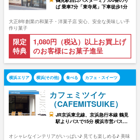
鶴見駅西口バスターミナル5番のり
ば 乗車7分「東寺尾」下車徒歩1分
大正8年創業の和菓子・洋菓子店 安心、安全な美味しい手
作り菓子
限定
1,080円（税込）以上お買上げ
特典
のお客様にお菓子進呈
横浜エリア
横浜(その他)
食べる
カフェ・スイーツ
カフェミツイケ
（CAFEMITSUIKE）
JR京浜東北線、京浜急行本線 鶴見
駅よりバスで15分 横浜市営バス…
オシャレなインテリアがいっぱい♪ 見ても楽しめる♪ 美味