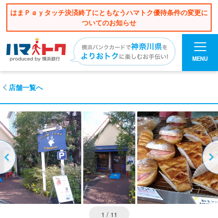
はまＰａｙタッチ決済終了にともなうハマトク優待条件の変更に
ついてのお知らせ
MENU
店舗一覧へ
1
/ 11