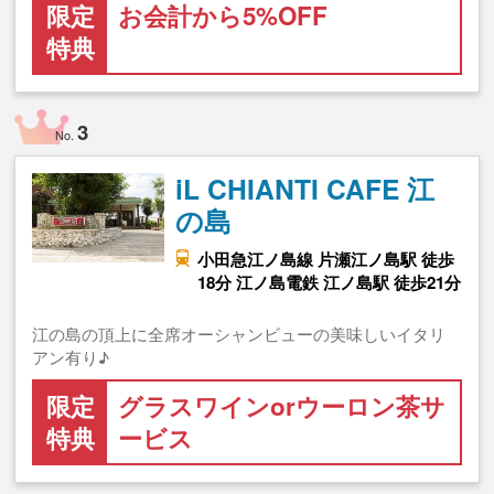
限定
お会計から5%OFF
特典
3
No.
iL CHIANTI CAFE 江
の島
小田急江ノ島線 片瀬江ノ島駅 徒歩
18分 江ノ島電鉄 江ノ島駅 徒歩21分
江の島の頂上に全席オーシャンビューの美味しいイタリ
アン有り♪
限定
グラスワインorウーロン茶サ
特典
ービス