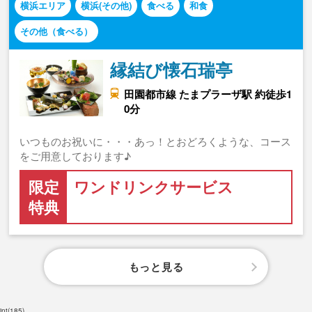
横浜エリア
横浜(その他)
食べる
和食
その他（食べる）
縁結び懐石瑞亭
田園都市線 たまプラーザ駅 約徒歩1
0分
いつものお祝いに・・・あっ！とおどろくような、コース
をご用意しております♪
限定
ワンドリンクサービス
特典
もっと見る
int(185)