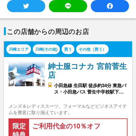
この店舗からの周辺のお店
川崎エリア
川崎(その他)
買う
その他（買う）
紳士服コナカ 宮前菅生
店
小田急線 生田駅 徒歩約34分 東急バ
ス・小田急バス 菅生中学校駅下…
メンズ＆レディススーツ、フォーマルなどビジネスアイテ
ムを豊富に取り揃えています。
限定
ご利用代金の10％オフ
特典