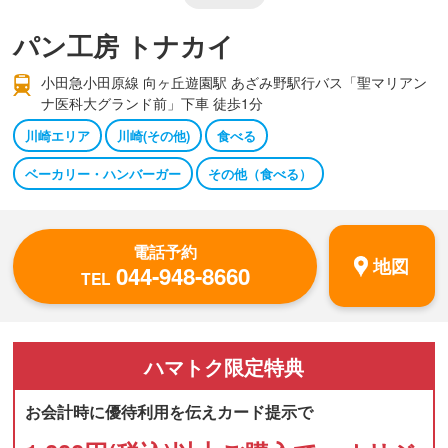
パン工房 トナカイ
小田急小田原線 向ヶ丘遊園駅 あざみ野駅行バス「聖マリアン
ナ医科大グランド前」下車 徒歩1分
川崎エリア
川崎(その他)
食べる
ベーカリー・ハンバーガー
その他（食べる）
電話予約
地図
044-948-8660
TEL
ハマトク
限定特典
お会計時に優待利用を伝えカード提示で