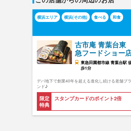
横浜エリア
横浜(その他)
食べる
和食
古市庵 青葉台東
急フードショー
東急田園都市線 青葉台駅 
歩1分
デパ地下で創業40年を超える進化し続ける老舗ブ
ンド♪
限定
スタンプカードのポイント2倍
特典