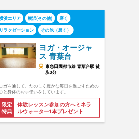
横浜エリア
横浜(その他)
磨く
リラクゼーション
その他（磨く）
ヨガ・オージャ
ス 青葉台
東急田園都市線 青葉台駅 徒
歩3分
ヨガを通じて、たのしく豊かな毎日を過ごすための
心と身体のお手伝いをしています。
限定
体験レッスン参加の方へミネラ
特典
ルウォーター1本プレゼント