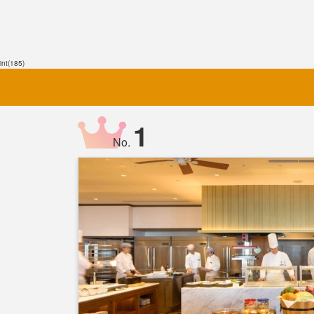
int(185)
1
No.