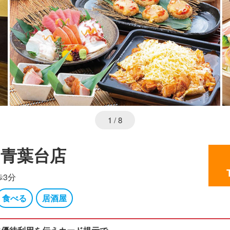
1
/ 8
 青葉台店
歩3分
食べる
居酒屋