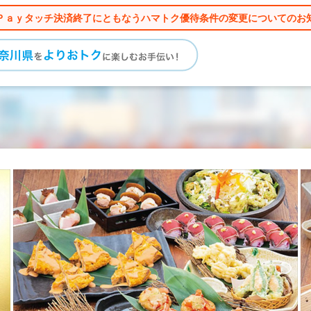
Ｐａｙタッチ決済終了にともなうハマトク優待条件の変更についてのお