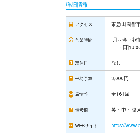
詳細情報
東急田園都市
アクセス
[月～金・祝前日
営業時間
[土・日]16:0
なし
定休日
3,000円
平均予算
全161席
席情報
英・中・韓
備考欄
https://www.
WEBサイト