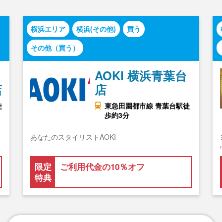
横浜エリア
横浜(その他)
買う
その他（買う）
AOKI 横浜青葉台
店
店
徒
東急田園都市線 青葉台駅徒
歩約3分
ラ
あなたのスタイリストAOKI
限定
ご利用代金の10％オフ
特典