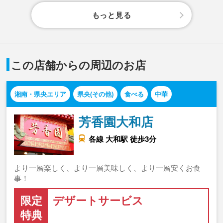
もっと見る
この店舗からの周辺のお店
湘南・県央エリア
県央(その他)
食べる
中華
芳香園大和店
各線 大和駅 徒歩3分
より一層楽しく、より一層美味しく、より一層安くお食
事！
限定
デザートサービス
特典