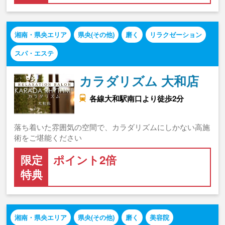
湘南・県央エリア
県央(その他)
磨く
リラクゼーション
スパ・エステ
カラダリズム 大和店
各線大和駅南口より徒歩2分
落ち着いた雰囲気の空間で、カラダリズムにしかない高施
術をご堪能ください
限定
ポイント2倍
特典
湘南・県央エリア
県央(その他)
磨く
美容院