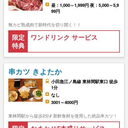
昼：1,000～1,999円 夜：5,000～5,9
99円
無カビ熟成肉で新時代を切り開く！！
限定
ワンドリンク サービス
特典
串カツ きよたか
小田急江ノ島線 東林間駅東口 徒歩
1分
なし
3001～4000円
東林間駅から徒歩2分♪ 新鮮食材を使用した絶品串カツ！