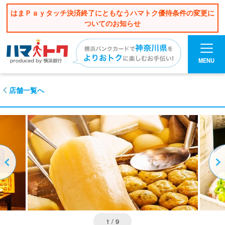
はまＰａｙタッチ決済終了にともなうハマトク優待条件の変更に
ついてのお知らせ
MENU
店舗一覧へ
1
/ 9