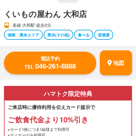
くいもの屋わん 大和店
各線 大和駅 徒歩2分
湘南・県央エリア
県央(その他)
食べる
居酒屋
電話予約
地図
046-261-8888
TEL
ハマトク
限定特典
ご来店時に優待利用を伝えカード提示で
ご飲食代金より10%引き
※カード1枚につき1組様まで利用可
※ディナーのみ利用可