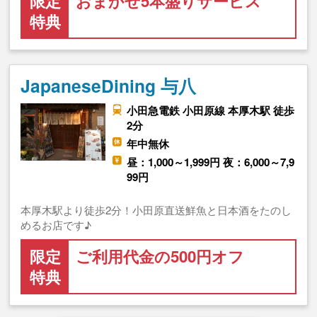
限定
おまかせ5本盛りサービス
特典
JapaneseDining 与八
小田急電鉄 小田原線 本厚木駅 徒歩
2分
年中無休
昼：1,000～1,999円 夜：6,000～7,9
99円
本厚木駅より徒歩2分！小田原直送鮮魚と日本酒をたのし
めるお店です♪
限定
ご利用代金の500円オフ
特典