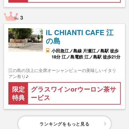
3
No.
iL CHIANTI CAFE 江
の島
小田急江ノ島線 片瀬江ノ島駅 徒歩
18分 江ノ島電鉄 江ノ島駅 徒歩21分
江の島の頂上に全席オーシャンビューの美味しいイタリ
アン有り♪
限定
グラスワインorウーロン茶サ
特典
ービス
ランキングをもっと見る