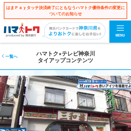
はまＰａｙタッチ決済終了にともなうハマトク優待条件の変更に
ついてのお知らせ
MENU
ハマトク×テレビ神奈川
一覧へ
タイアップコンテンツ