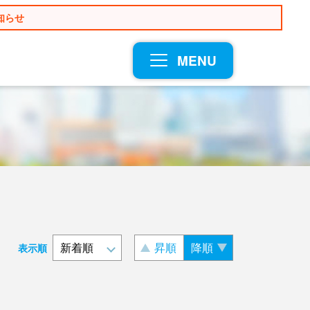
知らせ
MENU
昇順
降順
表示順