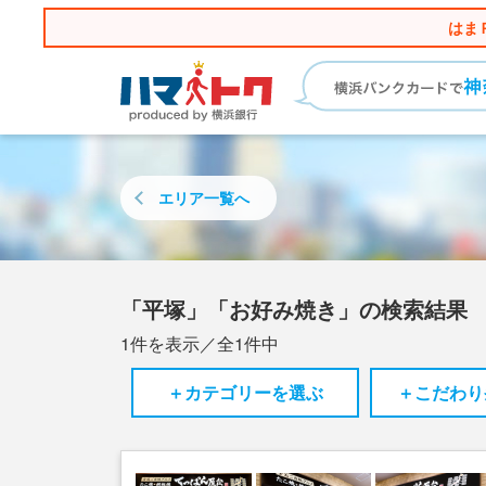
はま
エリア
一覧へ
「平塚」「お好み焼き」の検索結果
1
件を表示／全
1
件中
＋カテゴリーを選ぶ
＋こだわり