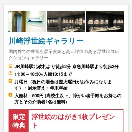
川崎浮世絵ギャラリー
国内外での豊富な展示実績と高い評価のある浮世絵コレ
クションギャラリー
JR川崎駅北改札より徒歩2分 京急川崎駅より徒歩2分
11:00～18:30※入館18:15まで
月曜日（祝日の場合は翌火曜日がお休みになりま
す）・展示替え・年末年始
入館料：500円 (高校生以下、障がい者手帳をお持ちの
方とその介助者1名は無料)
限定
浮世絵のはがき1枚プレゼン
特典
ト