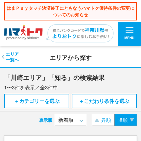
はまＰａｙタッチ決済終了にともなうハマトク優待条件の変更に
ついてのお知らせ
MENU
エリア
エリアから探す
一覧へ
「川崎エリア」「知る」の検索結果
1〜3
件を表示／全
3
件中
＋カテゴリーを選ぶ
＋こだわり条件を選ぶ
昇順
降順
表示順