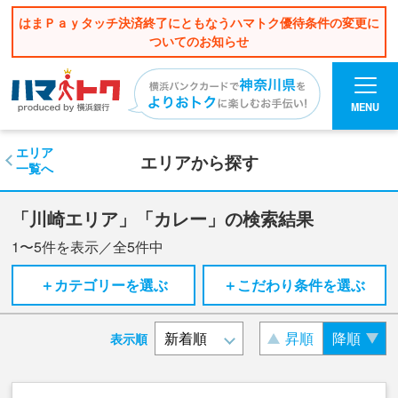
はまＰａｙタッチ決済終了にともなうハマトク優待条件の変更に
ついてのお知らせ
MENU
エリア
エリアから探す
一覧へ
「川崎エリア」「カレー」の検索結果
1〜5
件を表示／全
5
件中
＋カテゴリーを選ぶ
＋こだわり条件を選ぶ
昇順
降順
表示順