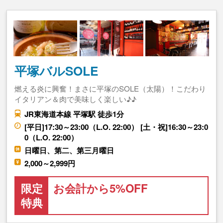
平塚バルSOLE
燃える炎に興奮！まさに平塚のSOLE（太陽）！こだわり
イタリアン＆肉で美味しく楽しい♪♪
JR東海道本線 平塚駅 徒歩1分
[平日]17:30～23:00（L.O. 22:00） [土・祝]16:30～23:0
0（L.O. 22:00）
日曜日、第二、第三月曜日
2,000～2,999円
限定
お会計から5%OFF
特典