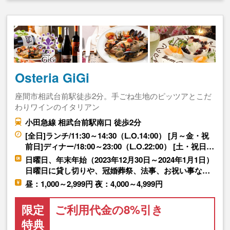
Osteria GiGi
座間市相武台前駅徒歩2分。手ごね生地のピッツアとこだ
わりワインのイタリアン
小田急線 相武台前駅南口 徒歩2分
[全日]ランチ/11:30～14:30（L.O.14:00） [月～金・祝
前日]ディナー/18:00～23:00（L.O.22:00） [土・祝日…
日曜日、年末年始（2023年12月30日～2024年1月1日）
日曜日に貸し切りや、冠婚葬祭、法事、お祝い事な…
昼：1,000～2,999円 夜：4,000～4,999円
限定
ご利用代金の8%引き
特典