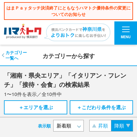
はまＰａｙタッチ決済終了にともなうハマトク優待条件の変更に
ついてのお知らせ
MENU
カテゴリー
カテゴリーから探す
一覧へ
「湘南・県央エリア」「イタリアン・フレン
チ」「接待・会食」の検索結果
1〜10
件を表示／全
10
件中
＋エリアを選ぶ
＋こだわり条件を選ぶ
昇順
降順
表示順