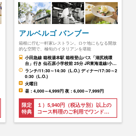
アルベルゴ バンブー
箱根に佇む一軒家レストラン。ロケ地にもなる開放
的な空間で、極旬のイタリアンを堪能
小田急線 箱根湯本駅 箱根登山バス「湖尻桃環
台」行き 仙石原小学校前 25分 JR東海道線/小…
ランチ/11:30～14:30（L.O.) ディナー/17:30～2
0:30（L.O.)
火曜日
昼：4,000～4,999円 夜：6,000～7,999円
限定
１）5,940円（税込サ別）以上の
特典
コース料理のご利用でワンド…