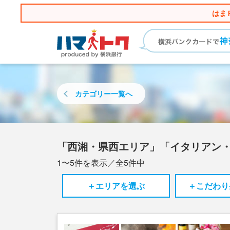
はま
カテゴリー
一覧へ
「西湘・県西エリア」「イタリアン
1〜5
件を表示／全
5
件中
＋エリアを選ぶ
＋こだわり