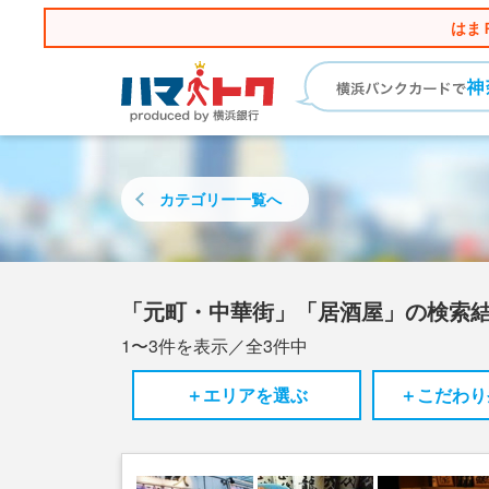
はま
カテゴリー
一覧へ
「元町・中華街」「居酒屋」の検索
1〜3
件を表示／全
3
件中
＋エリアを選ぶ
＋こだわり