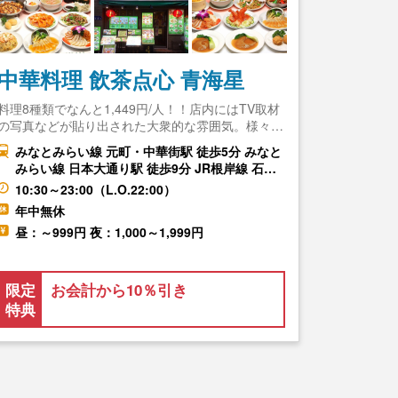
中華料理 飲茶点心 青海星
料理8種類でなんと1,449円/人！！店内にはTV取材
の写真などが貼り出された大衆的な雰囲気。様々…
みなとみらい線 元町・中華街駅 徒歩5分 みなと
みらい線 日本大通り駅 徒歩9分 JR根岸線 石…
10:30～23:00（L.O.22:00）
年中無休
昼：～999円 夜：1,000～1,999円
限定
お会計から10％引き
特典