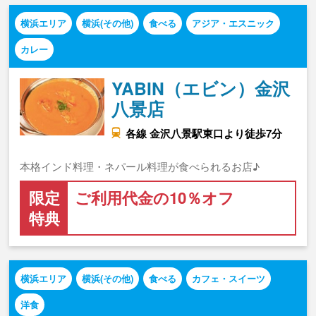
横浜エリア
横浜(その他)
食べる
アジア・エスニック
カレー
YABIN（エビン）金沢
八景店
各線 金沢八景駅東口より徒歩7分
本格インド料理・ネパール料理が食べられるお店♪
限定
ご利用代金の10％オフ
特典
横浜エリア
横浜(その他)
食べる
カフェ・スイーツ
洋食