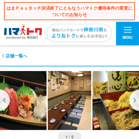
はまＰａｙタッチ決済終了にともなうハマトク優待条件の変更に
ついてのお知らせ
MENU
店舗一覧へ
1
/ 5