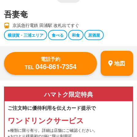
吾妻奄
京浜急行電鉄 田浦駅 改札出てすぐ
横須賀・三浦エリア
食べる
和食
居酒屋
電話予約
地図
046-861-7354
TEL
ハマトク
限定特典
ご注文時に優待利用を伝えカード提示で
ワンドリンクサービス
※種類に限り有り。詳細は店舗にご確認ください。
※おひとり様最初の1杯に限り利用可