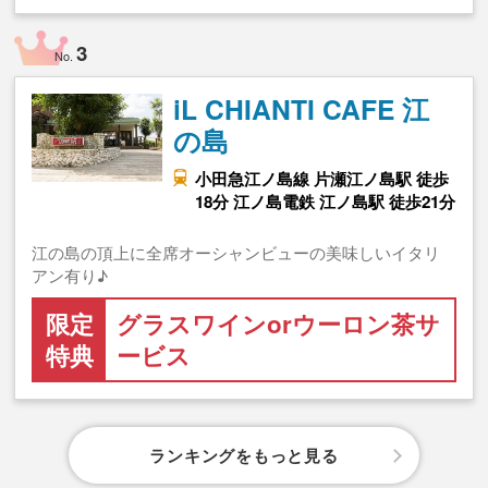
3
No.
iL CHIANTI CAFE 江
の島
小田急江ノ島線 片瀬江ノ島駅 徒歩
18分 江ノ島電鉄 江ノ島駅 徒歩21分
江の島の頂上に全席オーシャンビューの美味しいイタリ
アン有り♪
限定
グラスワインorウーロン茶サ
特典
ービス
ランキングをもっと見る