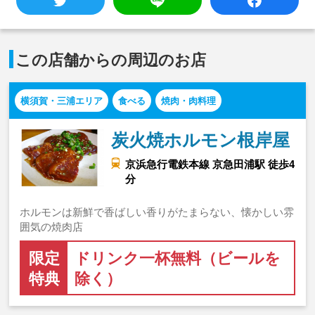
この店舗からの周辺のお店
横須賀・三浦エリア
食べる
焼肉・肉料理
炭火焼ホルモン根岸屋
京浜急行電鉄本線 京急田浦駅 徒歩4
分
ホルモンは新鮮で香ばしい香りがたまらない、懐かしい雰
囲気の焼肉店
限定
ドリンク一杯無料（ビールを
特典
除く）