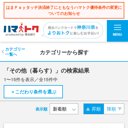
はまＰａｙタッチ決済終了にともなうハマトク優待条件の変更に
ついてのお知らせ
MENU
カテゴリー
カテゴリーから探す
一覧へ
「その他（暮らす）」の検索結果
1〜15
件を表示／全
15
件中
＋こだわり条件を選ぶ
昇順
降順
表示順