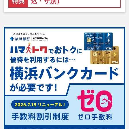
特典
込・サ別）