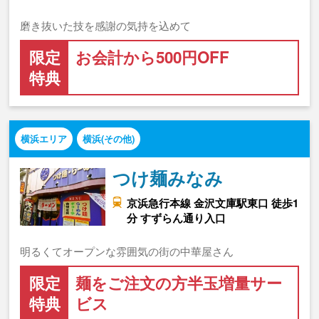
磨き抜いた技を感謝の気持を込めて
限定
お会計から500円OFF
特典
横浜エリア
横浜(その他)
つけ麺みなみ
京浜急行本線 金沢文庫駅東口 徒歩1
分 すずらん通り入口
明るくてオープンな雰囲気の街の中華屋さん
限定
麺をご注文の方半玉増量サー
特典
ビス