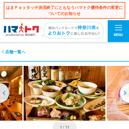
はまＰａｙタッチ決済終了にともなうハマトク優待条件の変更に
ついてのお知らせ
MENU
店舗一覧へ
1
/ 11