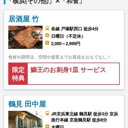
「横浜(その他)」✕「和食」
居酒屋 竹
各線 戸塚駅西口 徒歩4分
日曜日（不定休）
2,000～2,999円
食材や調理法、空間や接客までお客様をおもてなし！
限定
鰤王のお刺身1皿 サービス
特典
鶴見 田中屋
JR京浜東北線 鶴見駅 徒歩3分 京浜
急行本線 京急鶴見駅 徒歩8分
水曜日