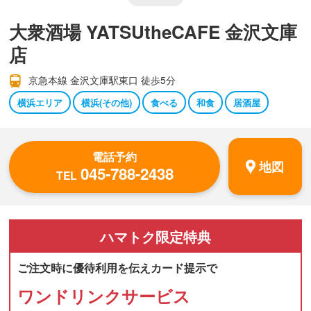
大衆酒場 YATSUtheCAFE 金沢文庫
店
京急本線 金沢文庫駅東口 徒歩5分
横浜エリア
横浜(その他)
食べる
和食
居酒屋
電話予約
地図
045-788-2438
TEL
ハマトク
限定特典
ご注文時に優待利用を伝えカード提示で
ワンドリンクサービス