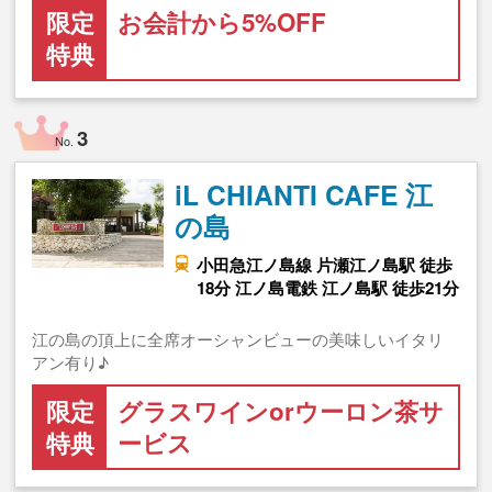
限定
お会計から5%OFF
特典
3
No.
iL CHIANTI CAFE 江
の島
小田急江ノ島線 片瀬江ノ島駅 徒歩
18分 江ノ島電鉄 江ノ島駅 徒歩21分
江の島の頂上に全席オーシャンビューの美味しいイタリ
アン有り♪
限定
グラスワインorウーロン茶サ
特典
ービス