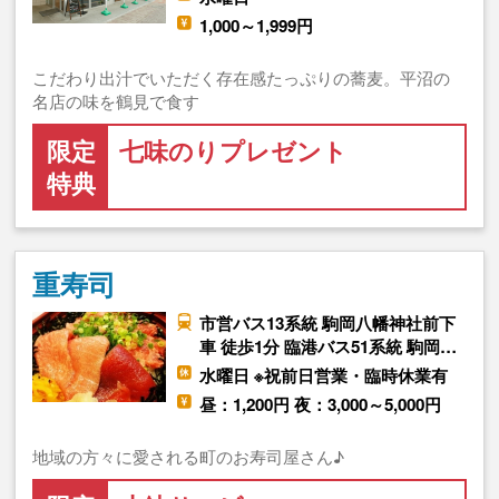
1,000～1,999円
こだわり出汁でいただく存在感たっぷりの蕎麦。平沼の
名店の味を鶴見で食す
限定
七味のりプレゼント
特典
重寿司
市営バス13系統 駒岡八幡神社前下
車 徒歩1分 臨港バス51系統 駒岡…
水曜日 ※祝前日営業・臨時休業有
昼：1,200円 夜：3,000～5,000円
地域の方々に愛される町のお寿司屋さん♪