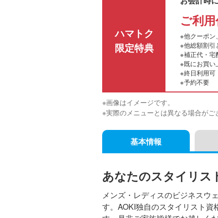
お会計時
ご利用
ハマトク
※他クーポン
限定特典
※他総額割引
※補正代・宅
※既にお買い
※終日利用可
※予約不要
※画像はイメージです。
※実際のメニューとは異なる場合がご
基本情報
あなたのスタイリスト
メンズ・レディスのビジネスウ
す。AOKI独自のスタイリスト