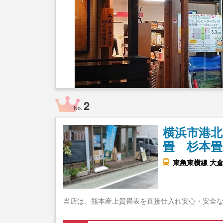
2
No.
横浜市港北
畳 杉本畳
東急東横線 大
当店は、熊本産上質畳表を直接仕入れ安心・安全