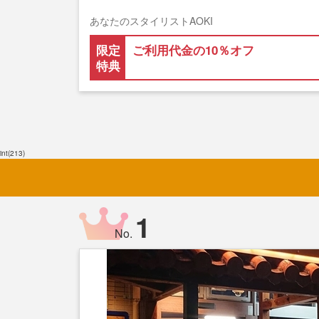
あなたのスタイリストAOKI
限定
ご利用代金の10％オフ
特典
int(213)
1
No.