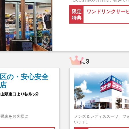
限定
ワンドリンクサー
特典
3
No.
区の・安心安全
店
倉山駅東口より徒歩5分
な畳表をお客様に
メンズ＆レディススーツ、フ
います。