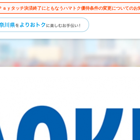
Ｐａｙタッチ決済終了にともなうハマトク優待条件の変更についてのお