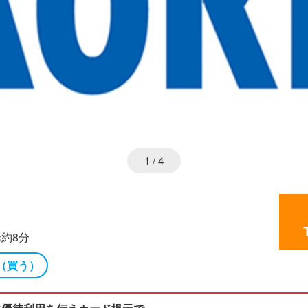
1
/ 4
約8分
（買う）