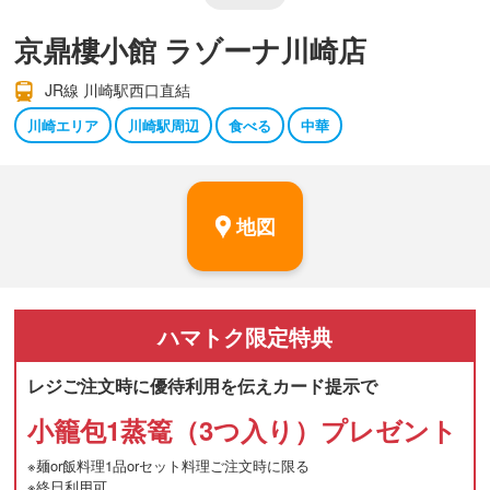
京鼎樓小館 ラゾーナ川崎店
JR線 川崎駅西口直結
川崎エリア
川崎駅周辺
食べる
中華
地図
ハマトク
限定特典
レジご注文時に優待利用を伝えカード提示で
小籠包1蒸篭（3つ入り）プレゼント
※麺or飯料理1品orセット料理ご注文時に限る
※終日利用可