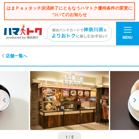
はまＰａｙタッチ決済終了にともなうハマトク優待条件の変更に
ついてのお知らせ
MENU
店舗一覧へ
1
/ 5