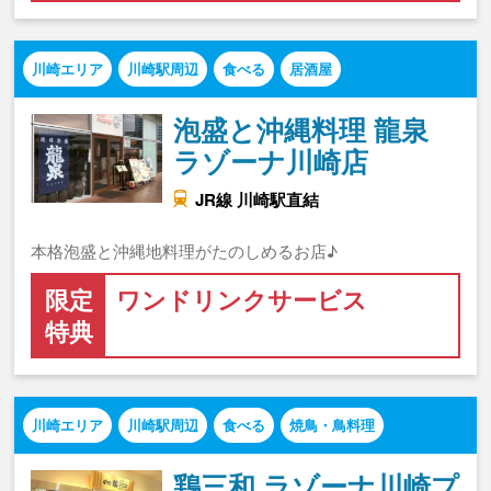
川崎エリア
川崎駅周辺
食べる
居酒屋
泡盛と沖縄料理 龍泉
ラゾーナ川崎店
JR線 川崎駅直結
本格泡盛と沖縄地料理がたのしめるお店♪
限定
ワンドリンクサービス
特典
川崎エリア
川崎駅周辺
食べる
焼鳥・鳥料理
鶏三和 ラゾーナ川崎プ