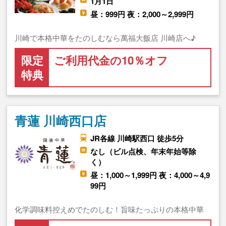
1月1日
昼：999円 夜：2,000～2,999円
川崎で本格中華をたのしむなら萬福大飯店 川崎店へ♪
限定
ご利用代金の10％オフ
特典
青蓮 川崎西口店
JR各線 川崎駅西口 徒歩5分
なし（ビル点検、年末年始等除
く）
昼：1,000～1,999円 夜：4,000～4,9
99円
化学調味料控えめでたのしむ！旨味たっぷりの本格中華