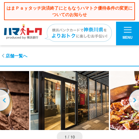
はまＰａｙタッチ決済終了にともなうハマトク優待条件の変更に
ついてのお知らせ
MENU
店舗一覧へ
1
/ 10