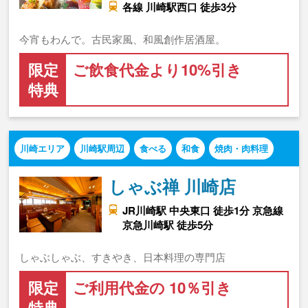
各線 川崎駅西口 徒歩3分
今宵もわんで。古民家風、和風創作居酒屋。
限定
ご飲食代金より10%引き
特典
川崎エリア
川崎駅周辺
食べる
和食
焼肉・肉料理
しゃぶ禅 川崎店
JR川崎駅 中央東口 徒歩1分 京急線
京急川崎駅 徒歩5分
しゃぶしゃぶ、すきやき、日本料理の専門店
限定
ご利用代金の 10％引き
特典