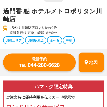
過門香 點 ホテルメトロポリタン川
崎店
JR各線 川崎駅西口より徒歩2分
京浜急行線 京急川崎駅 徒歩9分
川崎エリア
川崎駅周辺
食べる
中華
電話予約
地図
044-280-6628
TEL
ハマトク
限定特典
ご注文時に優待利用を伝えカード提示で
ワンドリンクサービス