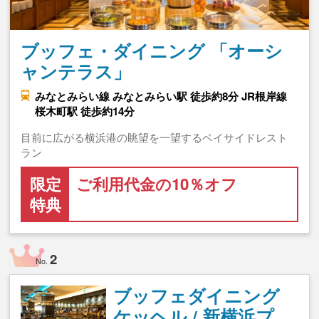
ブッフェ・ダイニング 「オーシ
ャンテラス」
みなとみらい線 みなとみらい駅 徒歩約8分 JR根岸線
桜木町駅 徒歩約14分
目前に広がる横浜港の眺望を一望するベイサイドレスト
ラン
限定
ご利用代金の10％オフ
特典
2
No.
ブッフェダイニング
ケッヘル / 新横浜プ…