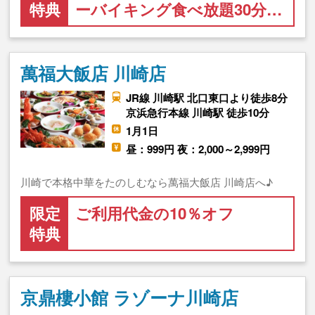
特典
ーバイキング食べ放題30分…
萬福大飯店 川崎店
JR線 川崎駅 北口東口より徒歩8分
京浜急行本線 川崎駅 徒歩10分
1月1日
昼：999円 夜：2,000～2,999円
川崎で本格中華をたのしむなら萬福大飯店 川崎店へ♪
限定
ご利用代金の10％オフ
特典
京鼎樓小館 ラゾーナ川崎店