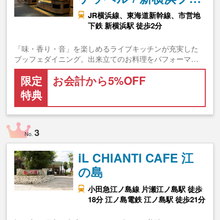
JR横浜線、東海道新幹線、市営地
下鉄 新横浜駅 徒歩2分
「味・香り・音」を楽しめるライブキッチンが充実した
ブッフェダイニング。出来立てのお料理をパフォーマ…
限定
お会計から5%OFF
特典
3
No.
iL CHIANTI CAFE 江
の島
小田急江ノ島線 片瀬江ノ島駅 徒歩
18分 江ノ島電鉄 江ノ島駅 徒歩21分