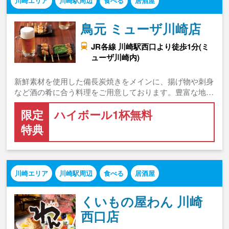
川崎エリア
川崎駅周辺
食べる
居酒屋
鳥元 ミューザ川崎店
JR各線 川崎駅西口より徒歩1分(ミ
ューザ川崎内)
新鮮素材を使用した備長炭焼きをメインに、揚げ物や刺身
など酒の肴に合う料理をご用意しております。豊富な地…
限定
ハイボール1杯無料
特典
川崎エリア
川崎駅周辺
食べる
居酒屋
くいもの屋わん 川崎
西口店