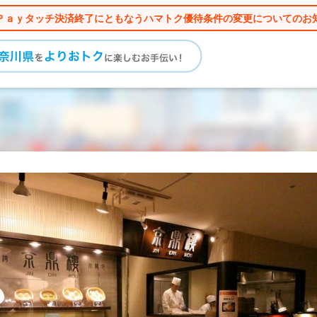
Ｐａｙタッチ決済終了にともなうハマトク優待条件の変更についてのお