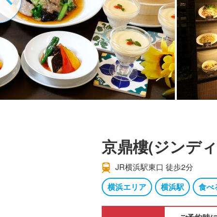
京鼎樓(ジンディ
JR横浜駅東口 徒歩2分
横浜エリア
横浜駅
食べ