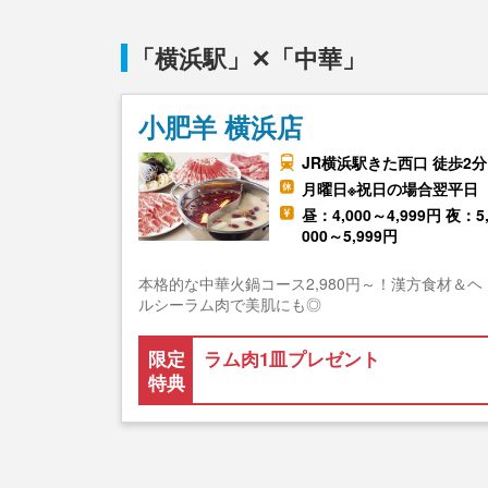
「横浜駅」✕「中華」
小肥羊 横浜店
JR横浜駅きた西口 徒歩2分
月曜日※祝日の場合翌平日
昼：4,000～4,999円 夜：5
000～5,999円
本格的な中華火鍋コース2,980円～！漢方食材＆ヘ
ルシーラム肉で美肌にも◎
限定
ラム肉1皿プレゼント
特典