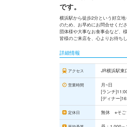
です。
横浜駅から徒歩2分という好立地
のため、お早めにお問合せくだ
団体様や大事なお食事会など、
皆様のご来店を、心よりお待ちし
詳細情報
JR横浜駅東
アクセス
月~日
営業時間
[ランチ]11:0
[ディナー]16:
無休 ※そ
定休日
昼：1,000～
平均予算