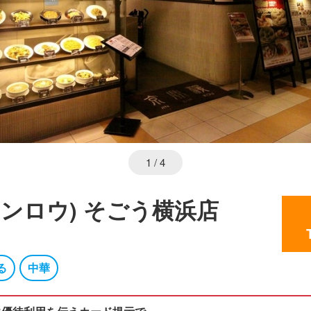
1
/ 4
ンロウ) そごう横浜店
る
中華