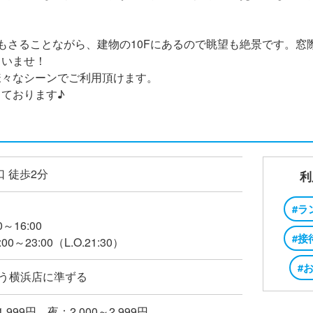
もさることながら、建物の10Fにあるので眺望も絶景です。窓
さいませ！
様々なシーンでご利用頂けます。
ております♪
口 徒歩2分
利
#ラ
0～16:00
#接
00～23:00（L.O.21:30）
#
ごう横浜店に準ずる
1,999円 夜：2,000～2,999円