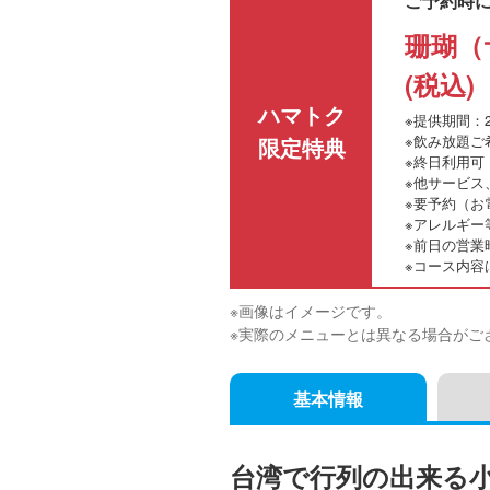
ご予約時
珊瑚（サ
(税込)
ハマトク
※提供期間：2
※飲み放題ご希
限定特典
※終日利用可
※他サービス
※要予約（お
※アレルギー
※前日の営業
※コース内容
※画像はイメージです。
※実際のメニューとは異なる場合がご
基本情報
台湾で行列の出来る