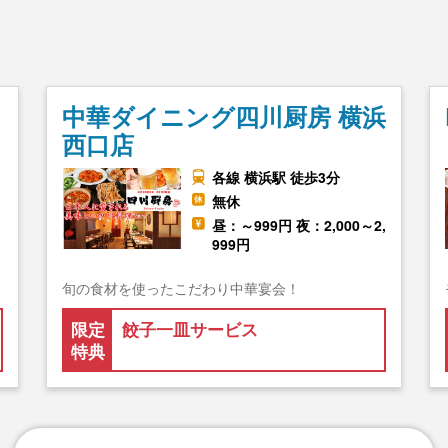
中華ダイニング四川厨房 横浜
西口店
各線 横浜駅 徒歩3分
,
無休
昼：～999円 夜：2,000～2,
999円
旬の食材を使ったこだわり中華宴会！
限定
餃子一皿サービス
特典