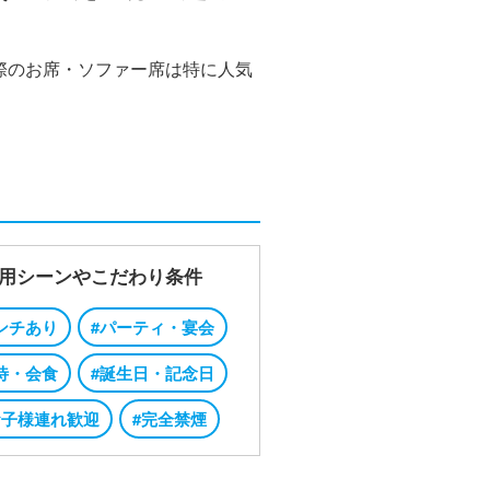
際のお席・ソファー席は特に人気
用シーンやこだわり条件
ンチあり
#パーティ・宴会
待・会食
#誕生日・記念日
お子様連れ歓迎
#完全禁煙