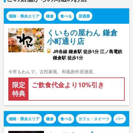
湘南・県央エリア
鎌倉
食べる
居酒屋
くいもの屋わん 鎌倉
小町通り店
JR各線 鎌倉駅 徒歩1分 江ノ島電鉄
鎌倉駅 徒歩1分
今宵もわんで。古民家風、和風創作居酒屋。
限定
ご飲食代金より10%引き
特典
湘南・県央エリア
鎌倉
食べる
カフェ・スイーツ
バー