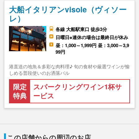
大船イタリアンvisole（ヴィソー
レ）
各線 大船駅東口 徒歩3分
日曜日※連休の場合は最終日が休み
昼：1,000～1,999円 昼：3,000～3,9
99円
港直送の地魚＆多彩な肉料理♪ 旬の食材や厳選ワインが愉
しめる普段使いのお洒落バル
限定
スパークリングワイン1杯サ
特典
ービス
この店舗からの周辺のお店