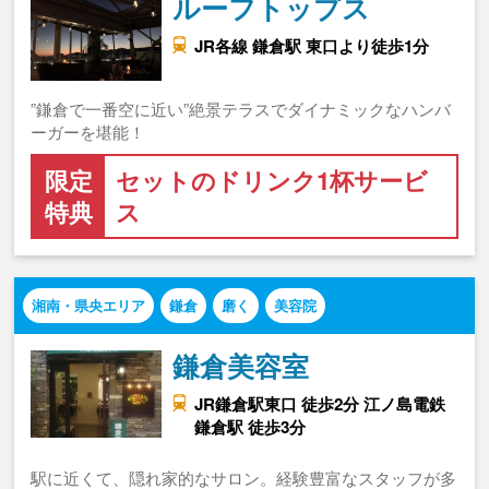
ルーフトップス
JR各線 鎌倉駅 東口より徒歩1分
”鎌倉で一番空に近い”絶景テラスでダイナミックなハンバ
ーガーを堪能！
限定
セットのドリンク1杯サービ
特典
ス
湘南・県央エリア
鎌倉
磨く
美容院
鎌倉美容室
JR鎌倉駅東口 徒歩2分 江ノ島電鉄
鎌倉駅 徒歩3分
駅に近くて、隠れ家的なサロン。経験豊富なスタッフが多