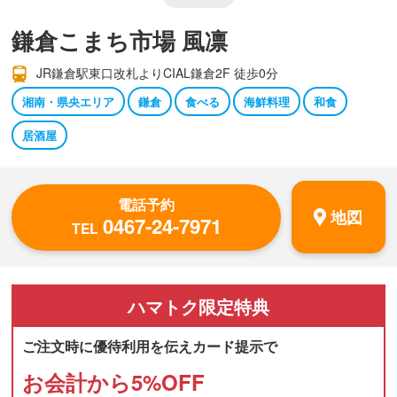
鎌倉こまち市場 風凛
JR鎌倉駅東口改札よりCIAL鎌倉2F 徒歩0分
湘南・県央エリア
鎌倉
食べる
海鮮料理
和食
居酒屋
電話予約
地図
0467-24-7971
TEL
ハマトク
限定特典
ご注文時に優待利用を伝えカード提示で
お会計から
5
%OFF