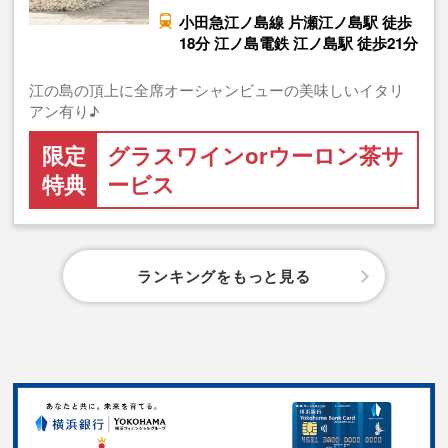
小田急江ノ島線 片瀬江ノ島駅 徒歩
18分 江ノ島電鉄 江ノ島駅 徒歩21分
江の島の頂上に全席オーシャンビューの美味しいイタリ
アン有り♪
限定
グラスワインorウーロン茶サ
特典
ービス
ランキングをもっと見る