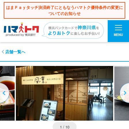
はまＰａｙタッチ決済終了にともなうハマトク優待条件の変更に
ついてのお知らせ
MENU
店舗一覧へ
1
/ 10