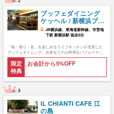
2
No.
ブッフェダイニング
ケッヘル / 新横浜プ…
JR横浜線、東海道新幹線、市営地
下鉄 新横浜駅 徒歩2分
「味・香り・音」を楽しめるライブキッチンが充実した
ブッフェダイニング。出来立てのお料理をパフォーマ…
限定
お会計から5%OFF
特典
3
No.
iL CHIANTI CAFE 江
の島